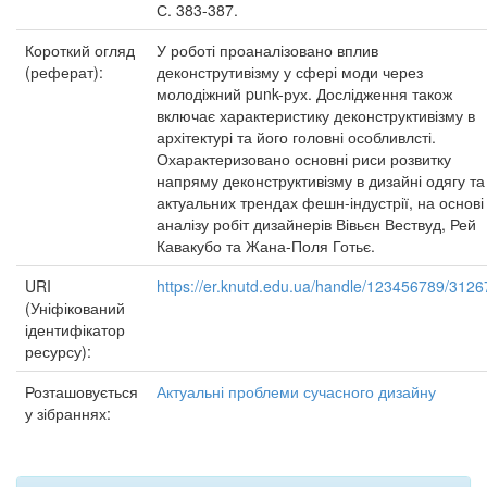
С. 383-387.
Короткий огляд
У роботі проаналізовано вплив
(реферат):
деконструтивізму у сфері моди через
молодіжний punk-рух. Дослідження також
включає характеристику деконструктивізму в
архітектурі та його головні особливлсті.
Охарактеризовано основні риси розвитку
напряму деконструктивізму в дизайні одягу та
актуальних трендах фешн-індустрії, на основі
аналізу робіт дизайнерів Вівьєн Вествуд, Рей
Кавакубо та Жана-Поля Готьє.
URI
https://er.knutd.edu.ua/handle/123456789/3126
(Уніфікований
ідентифікатор
ресурсу):
Розташовується
Актуальні проблеми сучасного дизайну
у зібраннях: