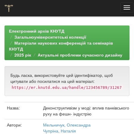
Skip
navigation
Електронний архів КНУТД
Загальноуніверситетські колекції
Матеріали наукових конференцій та семінарів
КНУТД
2025 рік
Актуальні проблеми сучасного дизайну
Будь ласка, використовуйте цей ідентифікатор, щоб
цитувати або посилатися на цей матеріал:
https://er.knutd.edu.ua/handle/123456789/31267
Назва:
Деконструктивізм у моді: вплив панківського
руху на фешн- індустрію
Автори:
Мельничук, Олександра
Чупріна, Наталія