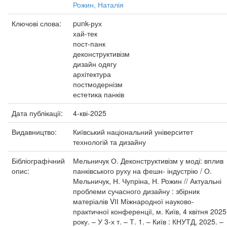
Рожин, Наталія
Ключові слова:
punk-рух
хай-тек
пост-панк
деконструктивізм
дизайн одягу
архітектура
постмодернізм
естетика панків
Дата публікації:
4-кві-2025
Видавництво:
Київський національний університет
технологій та дизайну
Бібліографічний
Мельничук О. Деконструктивізм у моді: вплив
опис:
панківського руху на фешн- індустрію / О.
Мельничук, Н. Чупріна, Н. Рожин // Актуальні
проблеми сучасного дизайну : збірник
матеріалів VІІ Міжнародної науково-
практичної конференції, м. Київ, 4 квітня 2025
року. – У 3-х т. – Т. 1. – Київ : КНУТД, 2025. –