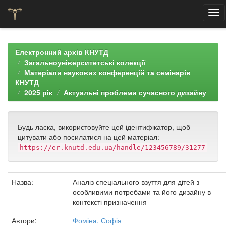
Skip
navigation
Електронний архів КНУТД
Загальноуніверситетські колекції
Матеріали наукових конференцій та семінарів
КНУТД
2025 рік
Актуальні проблеми сучасного дизайну
Будь ласка, використовуйте цей ідентифікатор, щоб
цитувати або посилатися на цей матеріал:
https://er.knutd.edu.ua/handle/123456789/31277
Назва:
Аналіз спеціального взуття для дітей з
особливими потребами та його дизайну в
контексті призначення
Автори:
Фоміна, Софія