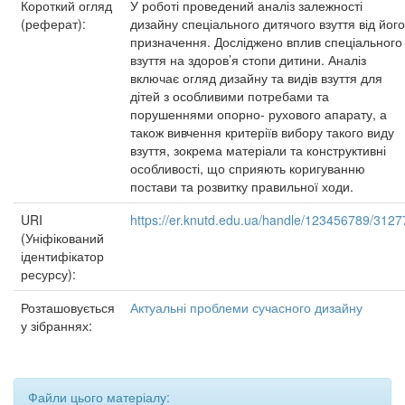
Короткий огляд
У роботі проведений аналіз залежності
(реферат):
дизайну спеціального дитячого взуття від його
призначення. Досліджено вплив спеціального
взуття на здоров’я стопи дитини. Аналіз
включає огляд дизайну та видів взуття для
дітей з особливими потребами та
порушеннями опорно- рухового апарату, а
також вивчення критеріїв вибору такого виду
взуття, зокрема матеріали та конструктивні
особливості, що сприяють коригуванню
постави та розвитку правильної ходи.
URI
https://er.knutd.edu.ua/handle/123456789/3127
(Уніфікований
ідентифікатор
ресурсу):
Розташовується
Актуальні проблеми сучасного дизайну
у зібраннях:
Файли цього матеріалу: