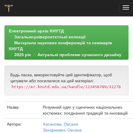
Skip
navigation
Електронний архів КНУТД
Загальноуніверситетські колекції
Матеріали наукових конференцій та семінарів
КНУТД
2025 рік
Актуальні проблеми сучасного дизайну
Будь ласка, використовуйте цей ідентифікатор, щоб
цитувати або посилатися на цей матеріал:
https://er.knutd.edu.ua/handle/123456789/31278
Назва:
Розумний одяг у сценічних національних
костюмах: поєднання традицій та інновацій
Автори:
Хасанова, Оксана
Захаркевич, Оксана