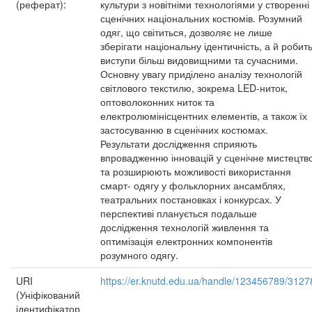
(реферат):
культури з новітніми технологіями у створенні
сценічних національних костюмів. Розумний
одяг, що світиться, дозволяє не лише
зберігати національну ідентичність, а й робит
виступи більш видовищними та сучасними.
Основну увагу приділено аналізу технологій
світлового текстилю, зокрема LED-ниток,
оптоволоконних ниток та
електролюмінісцентних елементів, а також їх
застосуванню в сценічних костюмах.
Результати дослідження сприяють
впровадженню інновацій у сценічне мистецтв
та розширюють можливості використання
смарт- одягу у фольклорних ансамблях,
театральних постановках і конкурсах. У
перспективі планується подальше
дослідження технологій живлення та
оптимізація електронних компонентів
розумного одягу.
URI
https://er.knutd.edu.ua/handle/123456789/3127
(Уніфікований
ідентифікатор