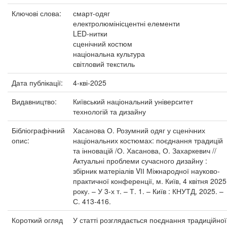
Ключові слова:
смарт-одяг
електролюмінісцентні елементи
LED-нитки
сценічний костюм
національна культура
світловий текстиль
Дата публікації:
4-кві-2025
Видавництво:
Київський національний університет
технологій та дизайну
Бібліографічний
Хасанова О. Розумний одяг у сценічних
опис:
національних костюмах: поєднання традицій
та інновацій /О. Хасанова, О. Захаркевич //
Актуальні проблеми сучасного дизайну :
збірник матеріалів VІІ Міжнародної науково-
практичної конференції, м. Київ, 4 квітня 2025
року. – У 3-х т. – Т. 1. – Київ : КНУТД, 2025. –
С. 413-416.
Короткий огляд
У статті розглядається поєднання традиційної