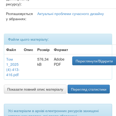
ресурсу):
Розташовується
Актуальні проблеми сучасного дизайну
у зібраннях:
Файли цього матеріалу:
Файл
Опис
Розмір
Формат
Том
576,34
Adobe
Переглянути/Відкрити
1_2025
kB
PDF
(4)-413-
416.pdf
Показати повний опис матеріалу
Перегляд статистики
Усі матеріали в архіві електронних ресурсів захищені
авторським правом, всі права збережені.