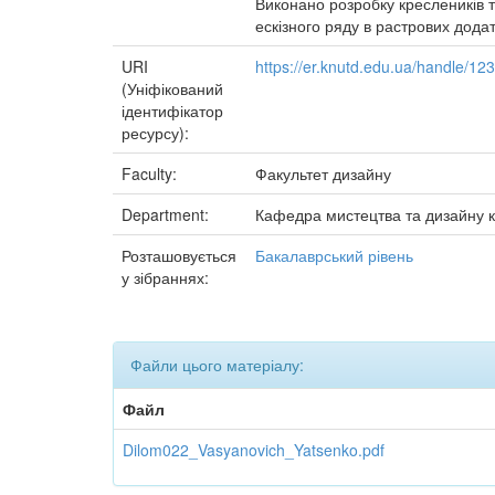
Виконано розробку креслеників т
ескізного ряду в растрових додат
URI
https://er.knutd.edu.ua/handle/1
(Уніфікований
ідентифікатор
ресурсу):
Faculty:
Факультет дизайну
Department:
Кафедра мистецтва та дизайну 
Розташовується
Бакалаврський рівень
у зібраннях:
Файли цього матеріалу:
Файл
Dilom022_Vasyanovich_Yatsenko.pdf