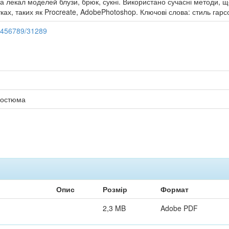
а лекал моделей блузи, брюк, сукні. Використано сучасні методи, 
ках, таких як Procreate, AdobePhotoshop. Ключові слова: стиль гарсо
23456789/31289
костюма
Опис
Розмір
Формат
2,3 MB
Adobe PDF