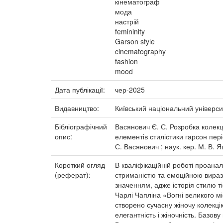
кінематограф
мода
настрій
femininity
Garson style
cinematography
fashion
mood
Дата публікації:
чер-2025
Видавництво:
Київський національний універси
Бібліографічний
Васянович Є. С. Розробка колекці
опис:
елементів стилістики гарсон пері
С. Васянович ; наук. кер. М. В. Я
Короткий огляд
В кваліфікаційній роботі проана
(реферат):
стриманістю та емоційною виразні
значенням, адже історія стилю т
Чарлі Чапліна «Вогні великого м
створено сучасну жіночу колекці
елегантність і жіночність. Базов