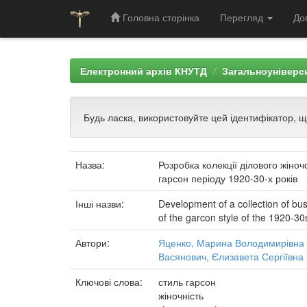
Головна сторінка
Перегляд
До
Skip
navigation
Електронний архів КНУТД
Загальноуніверси
Будь ласка, використовуйте цей ідентифікатор, 
Назва:
Розробка колекції ділового жіноч
гарсон періоду 1920-30-х років
Інші назви:
Development of a collection of bus
of the garcon style of the 1920-30
Автори:
Яценко, Марина Володимирівна
Васянович, Єлизавета Сергіївна
Ключові слова:
стиль гарсон
жіночність