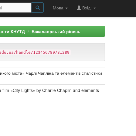
Мова
Вхід:
світи КНУТД
Бакалаврський рівень
edu.ua/handle/123456789/31289
ликого міста» Чарлі Чапліна та елементів стилістики
e film «City Lights» by Charlie Chaplin and elements