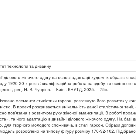
тет технологій та дизайну
ї ділового жіночого одягу на основі адаптації художніх образів кіно
оду 1920-30-х років : кваліфікаційна робота на здобуття освітнього
ценко ; рец. Н. В. Чупріна. – Київ : КНУТД, 2025. – 75с.
лізовано елементи стилістики гарсон, розглянуто його розвиток у ко
стю. В проєкті розкривається унікальність даної стилістичної течії
існо пов’язана з розвитком руху жіночої емансипації. В роботі про
іста», та його адаптацію в дизайні ділового жіночого одягу. На баз
ю, для творчого молодого споживача, в стилі гарсон. Образи допов
у модель розроблено на типову фігуру розміру 170-92-102. Підібрано