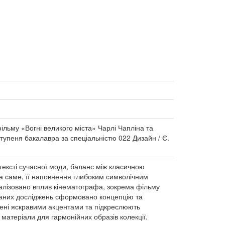
фільму «Вогні великого міста» Чарлі Чапліна та
 ступеня бакалавра за спеціальністю 022 Дизайн / Є.
нтексті сучасної моди, баланс між класичною
, а саме, її наповнення глибоким символічним
аналізовано вплив кінематографа, зокрема фільму
і даних досліджень сформовано концепцію та
нені яскравими акцентами та підкреслюють
 матеріали для гармонійних образів колекції.