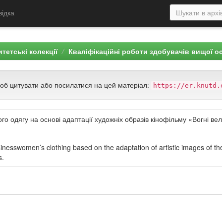
відка
тетські колекції
Кваліфікаційні роботи здобувачів вищої о
щоб цитувати або посилатися на цей матеріал:
https://er.knutd.
ого одягу на основі адаптації художніх образів кінофільму «Вогні ве
inesswomen’s clothing based on the adaptation of artistic images of th
s.