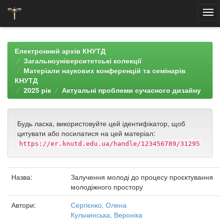
Skip
navigation
Електронний архів КНУТД
Загальноуніверситетські колекції
Матеріали наукових конференцій та семінарів
КНУТД
2025 рік
Актуальні проблеми сучасного дизайну
Будь ласка, використовуйте цей ідентифікатор, щоб
цитувати або посилатися на цей матеріал:
https://er.knutd.edu.ua/handle/123456789/31295
Назва:
Залучення молоді до процесу проєктування
молодіжного простору
Автори:
Сергієнко, Олена
Кульчинська, Вероніка