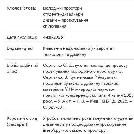
Ключові слова:
молодіжні простори
студенти-дизайнери
дизайн – проєктування
спілкування
Дата публікації:
4-кві-2025
Видавництво:
Київський національний університет
технологій та дизайну
Бібліографічний
Сергієнко О. Залучення молоді до процесу
опис:
проєктування молодіжного простору / О.
Сергієнко, В. Кульчинська // Актуальні
проблеми сучасного дизайну : збірник
матеріалів VІІ Міжнародної науково-
практичної конференції, м. Київ, 4 квітня 2025
року. – У 3-х т. – Т. 3. – Київ : КНУТД, 2025. –
С. 329-331.
Короткий огляд
У роботі визначено роль залучення студентів-
(реферат):
дизайнерів у процес дизайн-проєктування
інтер'єру молодіжного простору.