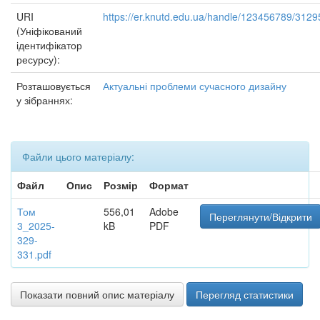
URI
https://er.knutd.edu.ua/handle/123456789/3129
(Уніфікований
ідентифікатор
ресурсу):
Розташовується
Актуальні проблеми сучасного дизайну
у зібраннях:
Файли цього матеріалу:
Файл
Опис
Розмір
Формат
Том
556,01
Adobe
Переглянути/Відкрити
3_2025-
kB
PDF
329-
331.pdf
Показати повний опис матеріалу
Перегляд статистики