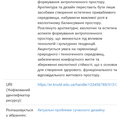
формування антропогенного простору.
Архітектура та дизайн перестають бути лише
засобами створення естетично привабливого
середовища, набуваючи важливої ролі в
екологічному балансуванні простору.
Розглянуто архітектурні, екологічні та естетичн
аспекти формування антропогенного
простору, що змінюється під впливом
технологій і культурних тенденцій.
Акцентується увага на гармонізації
природного і техногенного середовищ,
забезпеченні комфортного життя та
збереженні екологічної стійкості, що є осново
для створення здорового, функціонального та
відповідального життєвого простору.
URI
https://er.knutd.edu.ua/handle/123456789/3131
(Уніфікований
ідентифікатор
ресурсу):
Розташовується
Актуальні проблеми сучасного дизайну
у зібраннях: