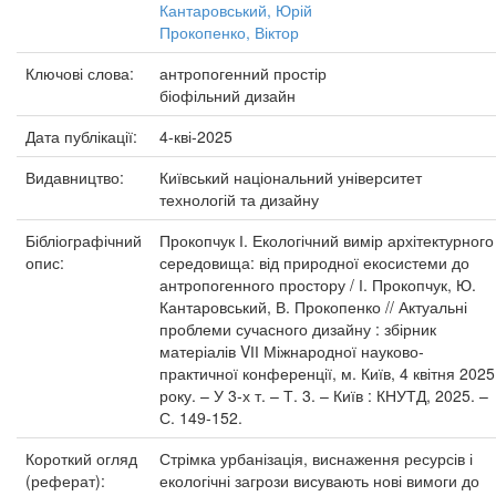
Кантаровський, Юрій
Прокопенко, Віктор
Ключові слова:
антропогенний простір
біофільний дизайн
Дата публікації:
4-кві-2025
Видавництво:
Київський національний університет
технологій та дизайну
Бібліографічний
Прокопчук І. Екологічний вимір архітектурного
опис:
середовища: від природної екосистеми до
антропогенного простору / І. Прокопчук, Ю.
Кантаровський, В. Прокопенко // Актуальні
проблеми сучасного дизайну : збірник
матеріалів VІІ Міжнародної науково-
практичної конференції, м. Київ, 4 квітня 2025
року. – У 3-х т. – Т. 3. – Київ : КНУТД, 2025. –
С. 149-152.
Короткий огляд
Стрімка урбанізація, виснаження ресурсів і
(реферат):
екологічні загрози висувають нові вимоги до