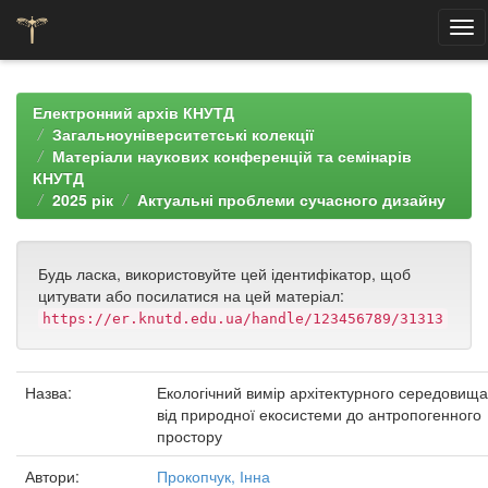
Skip
navigation
Електронний архів КНУТД
Загальноуніверситетські колекції
Матеріали наукових конференцій та семінарів
КНУТД
2025 рік
Актуальні проблеми сучасного дизайну
Будь ласка, використовуйте цей ідентифікатор, щоб
цитувати або посилатися на цей матеріал:
https://er.knutd.edu.ua/handle/123456789/31313
Назва:
Екологічний вимір архітектурного середовища
від природної екосистеми до антропогенного
простору
Автори:
Прокопчук, Інна