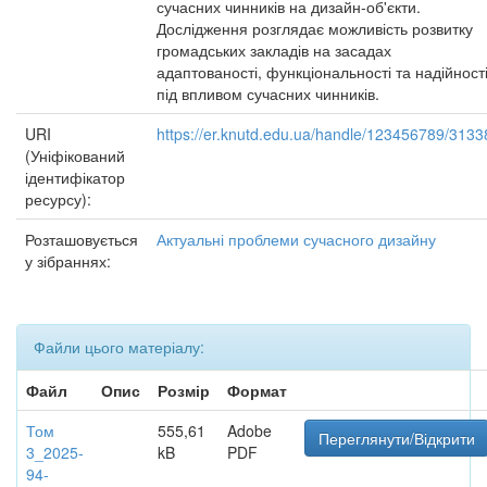
сучасних чинників на дизайн-об'єкти.
Дослідження розглядає можливість розвитку
громадських закладів на засадах
адаптованості, функціональності та надійност
під впливом сучасних чинників.
URI
https://er.knutd.edu.ua/handle/123456789/3133
(Уніфікований
ідентифікатор
ресурсу):
Розташовується
Актуальні проблеми сучасного дизайну
у зібраннях:
Файли цього матеріалу:
Файл
Опис
Розмір
Формат
Том
555,61
Adobe
Переглянути/Відкрити
3_2025-
kB
PDF
94-