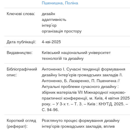
Пшенишна, Поліна
Ключові слова:
дизайн
адаптивність
інтер’єр
організація простору
Дата публікації:
4-кві-2025
Видавництво:
Київський національний університет
технологій та дизайну
Бібліографічний
Антоненко І. Сучасні тенденції формування
опис:
дизайну Інтер'єрів громадських закладів /І.
Антоненко, Б. Лазаренко, П. Пшенична //
Актуальні проблеми сучасного дизайну :
збірник матеріалів VІІ Міжнародної науково-
практичної конференції, м. Київ, 4 квітня 2025
року. – У 3-х т. – Т. 3. – Київ : КНУТД, 2025. –
С. 94-96.
Короткий огляд
Розглянуто процес формування дизайну
(реферат):
інтер'єрів громадських закладів, вплив