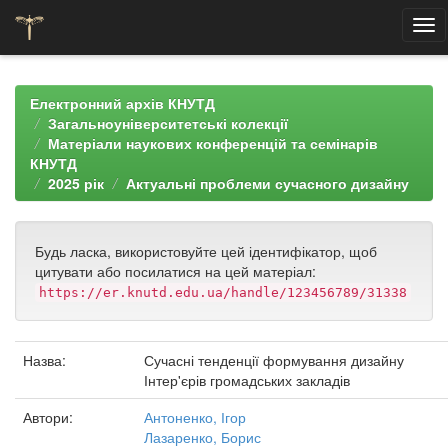
Skip
navigation
Електронний архів КНУТД
Загальноуніверситетські колекції
Матеріали наукових конференцій та семінарів
КНУТД
2025 рік
Актуальні проблеми сучасного дизайну
Будь ласка, використовуйте цей ідентифікатор, щоб
цитувати або посилатися на цей матеріал:
https://er.knutd.edu.ua/handle/123456789/31338
Назва:
Сучасні тенденції формування дизайну
Інтер'єрів громадських закладів
Автори:
Антоненко, Ігор
Лазаренко, Борис