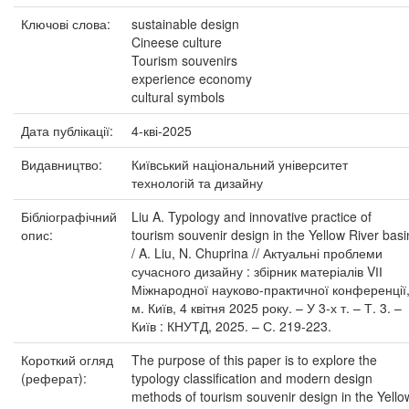
Ключові слова:
sustainable design
Cineese culture
Tourism souvenirs
experience economy
cultural symbols
Дата публікації:
4-кві-2025
Видавництво:
Київський національний університет
технологій та дизайну
Бібліографічний
Liu A. Typology and innovative practice of
опис:
tourism souvenir design in the Yellow River basi
/ A. Liu, N. Chuprina // Актуальні проблеми
сучасного дизайну : збірник матеріалів VІІ
Міжнародної науково-практичної конференції
м. Київ, 4 квітня 2025 року. – У 3-х т. – Т. 3. –
Київ : КНУТД, 2025. – С. 219-223.
Короткий огляд
The purpose of this paper is to explore the
(реферат):
typology classification and modern design
methods of tourism souvenir design in the Yello