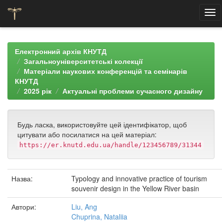
Skip
navigation
Електронний архів КНУТД
Загальноуніверситетські колекції
Матеріали наукових конференцій та семінарів
КНУТД
2025 рік
Актуальні проблеми сучасного дизайну
Будь ласка, використовуйте цей ідентифікатор, щоб
цитувати або посилатися на цей матеріал:
https://er.knutd.edu.ua/handle/123456789/31344
Назва:
Typology and innovative practice of tourism
souvenir design in the Yellow River basin
Автори:
Liu, Ang
Chuprina, Nataliia