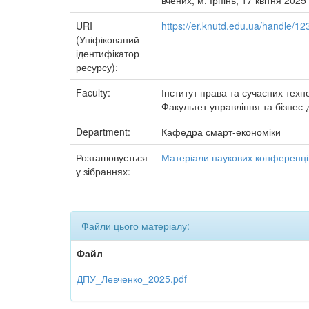
вчених, м. Ірпінь, 17 квітня 2025
URI
https://er.knutd.edu.ua/handle/
(Уніфікований
ідентифікатор
ресурсу):
Faculty:
Інститут права та сучасних техн
Факультет управління та бізнес
Department:
Кафедра смарт-економіки
Розташовується
Матеріали наукових конференцій
у зібраннях:
Файли цього матеріалу:
Файл
ДПУ_Левченко_2025.pdf