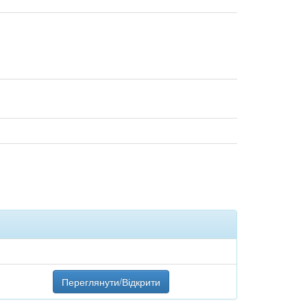
Переглянути/Відкрити