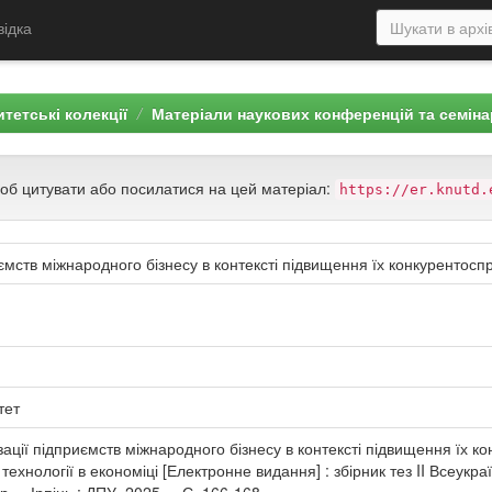
відка
тетські колекції
Матеріали наукових конференцій та семіна
щоб цитувати або посилатися на цей матеріал:
https://er.knutd.
ємств міжнародного бізнесу в контексті підвищення їх конкурентосп
тет
ації підприємств міжнародного бізнесу в контексті підвищення їх кон
ехнології в економіці [Електронне видання] : збірник тез II Всеукр