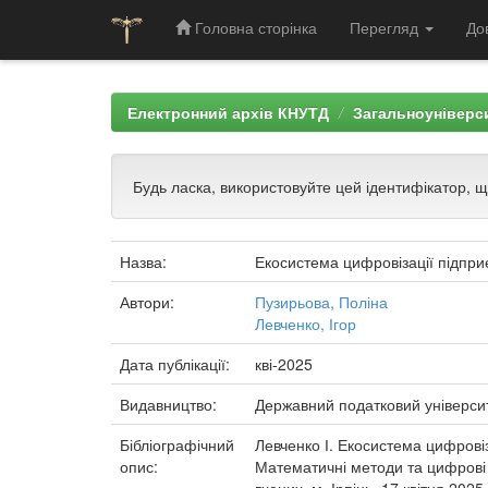
Головна сторінка
Перегляд
До
Skip
navigation
Електронний архів КНУТД
Загальноуніверси
Будь ласка, використовуйте цей ідентифікатор, 
Назва:
Екосистема цифровізації підпри
Автори:
Пузирьова, Поліна
Левченко, Ігор
Дата публікації:
кві-2025
Видавництво:
Державний податковий універси
Бібліографічний
Левченко І. Екосистема цифровіз
опис:
Математичні методи та цифрові т