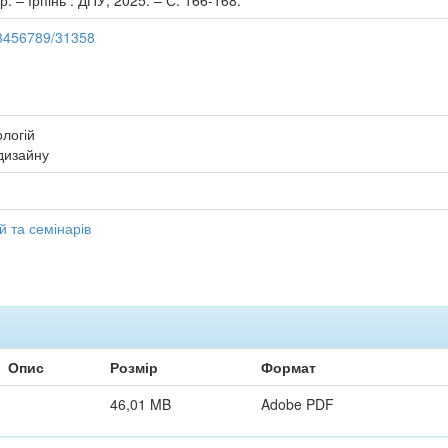
 р. – Ірпінь : ДПУ, 2025. – С. 166-168.
123456789/31358
ологій
-дизайну
 та семінарів
Опис
Розмір
Формат
46,01 MB
Adobe PDF