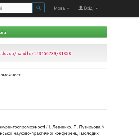
Мова
Вхід:
рів
edu.ua/handle/123456789/31358
роможності
курентоспроможності / І. Левченко, П. Пузирьова //
аїнської науково-практичної конференції молодих