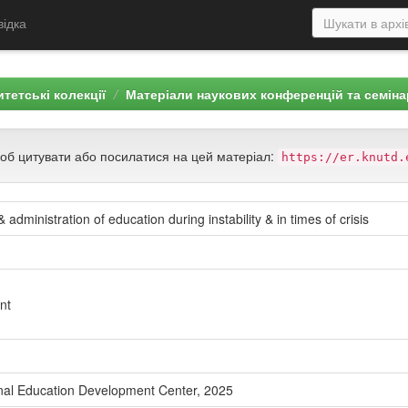
відка
тетські колекції
Матеріали наукових конференцій та семіна
щоб цитувати або посилатися на цей матеріал:
https://er.knutd.
dministration of education during instability & in times of crisis
nt
ional Education Development Center, 2025