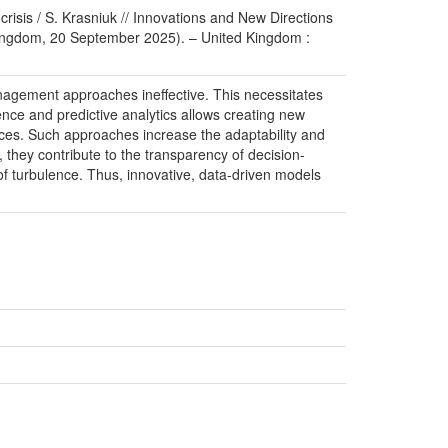
crisis / S. Krasniuk // Innovations and New Directions
d Kingdom, 20 September 2025). – United Kingdom :
anagement approaches ineffective. This necessitates
gence and predictive analytics allows creating new
rces. Such approaches increase the adaptability and
n, they contribute to the transparency of decision-
of turbulence. Thus, innovative, data-driven models