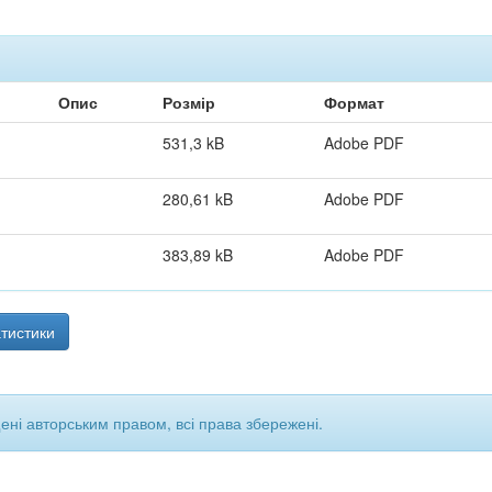
Опис
Розмір
Формат
531,3 kB
Adobe PDF
280,61 kB
Adobe PDF
383,89 kB
Adobe PDF
тистики
щені авторським правом, всі права збережені.