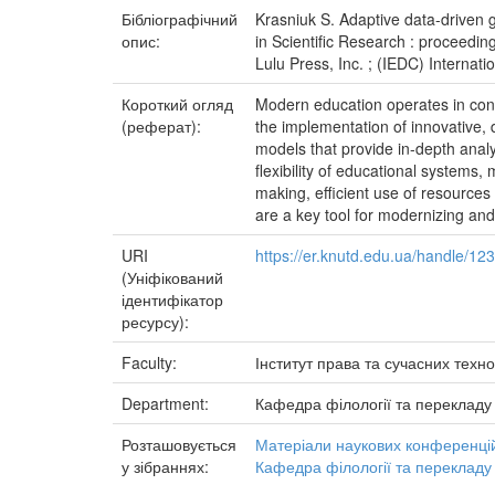
Бібліографічний
Krasniuk S. Adaptive data-driven go
опис:
in Scientific Research : proceedi
Lulu Press, Inc. ; (IEDC) Interna
Короткий огляд
Modern education operates in cond
(реферат):
the implementation of innovative, 
models that provide in-depth anal
flexibility of educational systems,
making, efficient use of resources
are a key tool for modernizing an
URI
https://er.knutd.edu.ua/handle/1
(Уніфікований
ідентифікатор
ресурсу):
Faculty:
Інститут права та сучасних техно
Department:
Кафедра філології та перекладу
Розташовується
Матеріали наукових конференцій
у зібраннях:
Кафедра філології та перекладу