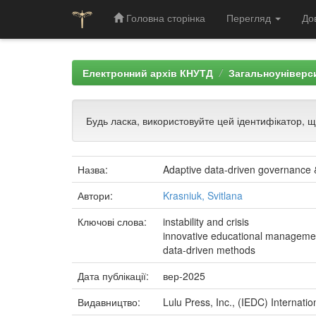
Головна сторінка
Перегляд
До
Skip
navigation
Електронний архів КНУТД
Загальноуніверси
Будь ласка, використовуйте цей ідентифікатор, 
Назва:
Adaptive data-driven governance & a
Автори:
Krasniuk, Svitlana
Ключові слова:
instability and crisis
innovative educational manageme
data-driven methods
Дата публікації:
вер-2025
Видавництво:
Lulu Press, Inc., (IEDC) Internat