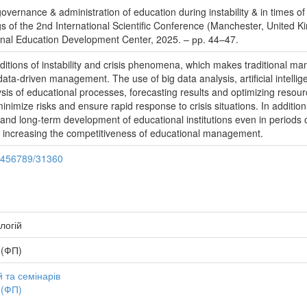
vernance & administration of education during instability & in times of 
ngs of the 2nd International Scientific Conference (Manchester, Unite
tional Education Development Center, 2025. – рр. 44–47.
itions of instability and crisis phenomena, which makes traditional m
data-driven management. The use of big data analysis, artificial intelli
ysis of educational processes, forecasting results and optimizing resou
 minimize risks and ensure rapid response to crisis situations. In additio
 and long-term development of educational institutions even in periods 
d increasing the competitiveness of educational management.
23456789/31360
логій
 (ФП)
 та семінарів
 (ФП)