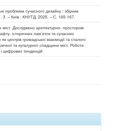
ьні проблеми сучасного дизайну : збірник
. 3. – Київ : КНУТД, 2025. – С. 165-167.
 міст. Досліджено архітектурно- просторові
афту, історичних пам’яток та сучасних
 як центрів громадської взаємодії та сталого
ричної та культурної спадщини міст. Робота
 і цифрових тенденцій.