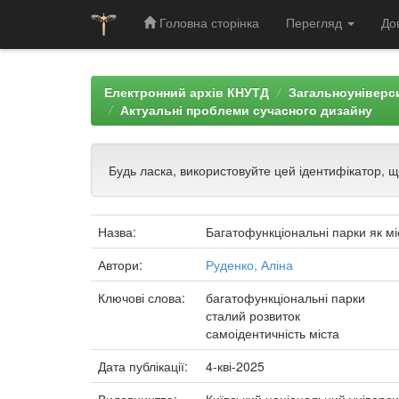
Головна сторінка
Перегляд
До
Skip
navigation
Електронний архів КНУТД
Загальноуніверси
Актуальні проблеми сучасного дизайну
Будь ласка, використовуйте цей ідентифікатор, 
Назва:
Багатофункціональні парки як мі
Автори:
Руденко, Аліна
Ключові слова:
багатофункціональні парки
сталий розвиток
самоідентичність міста
Дата публікації:
4-кві-2025