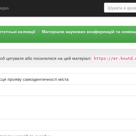
відка
тетські колекції
Матеріали наукових конференцій та семін
щоб цитувати або посилатися на цей матеріал:
https://er.knutd.
сця прояву самоідентичності міста