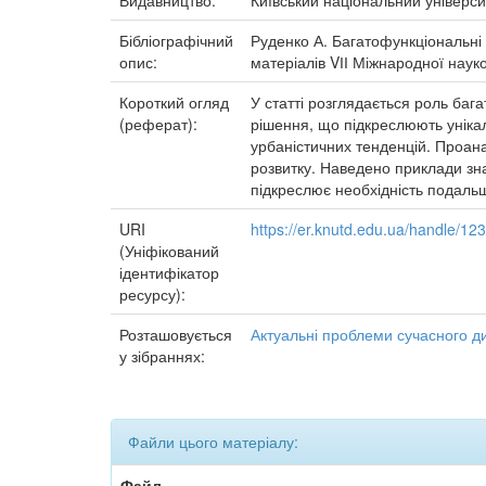
Видавництво:
Київський національний універси
Бібліографічний
Руденко А. Багатофункціональні п
опис:
матеріалів VІІ Міжнародної науков
Короткий огляд
У статті розглядається роль баг
(реферат):
рішення, що підкреслюють уніка
урбаністичних тенденцій. Проана
розвитку. Наведено приклади зна
підкреслює необхідність подальш
URI
https://er.knutd.edu.ua/handle/1
(Уніфікований
ідентифікатор
ресурсу):
Розташовується
Актуальні проблеми сучасного д
у зібраннях:
Файли цього матеріалу:
Файл