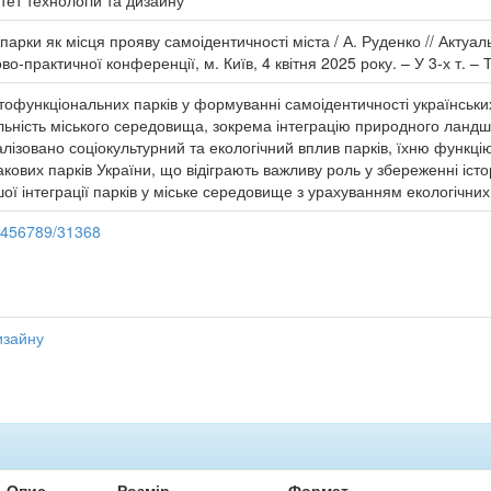
тет технологій та дизайну
арки як місця прояву самоідентичності міста / А. Руденко // Актуал
о-практичної конференції, м. Київ, 4 квітня 2025 року. – У 3-х т. – Т
атофункціональних парків у формуванні самоідентичності українських
льність міського середовища, зокрема інтеграцію природного ландш
лізовано соціокультурний та екологічний вплив парків, їхню функцію
кових парків України, що відіграють важливу роль у збереженні істо
ої інтеграції парків у міське середовище з урахуванням екологічних
23456789/31368
изайну
Опис
Розмір
Формат