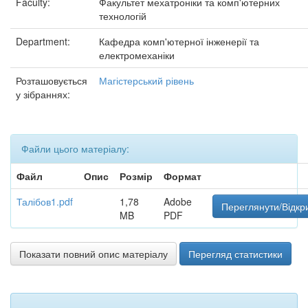
Faculty:
Факультет мехатроніки та комп'ютерних
технологій
Department:
Кафедра комп'ютерної інженерії та
електромеханіки
Розташовується
Магістерський рівень
у зібраннях:
Файли цього матеріалу:
Файл
Опис
Розмір
Формат
Талібов1.pdf
1,78
Adobe
Переглянути/Відкр
MB
PDF
Показати повний опис матеріалу
Перегляд статистики