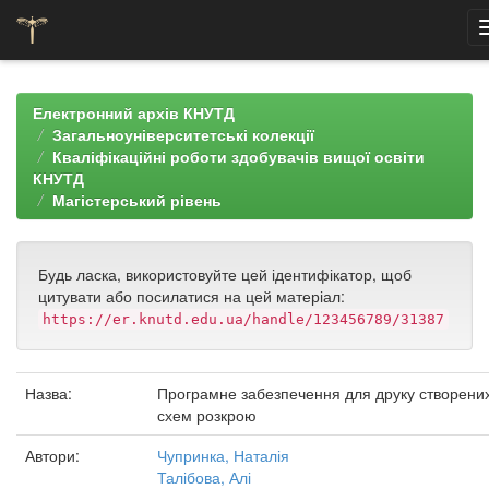
Skip
navigation
Електронний архів КНУТД
Загальноуніверситетські колекції
Кваліфікаційні роботи здобувачів вищої освіти
КНУТД
Магістерський рівень
Будь ласка, використовуйте цей ідентифікатор, щоб
цитувати або посилатися на цей матеріал:
https://er.knutd.edu.ua/handle/123456789/31387
Назва:
Програмне забезпечення для друку створени
схем розкрою
Автори:
Чупринка, Наталія
Талібова, Алі