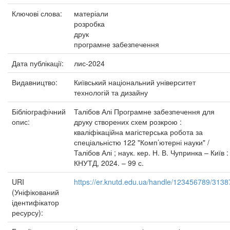
Ключові слова:
матеріали
розробка
друк
програмне забезпечення
Дата публікації:
лис-2024
Видавництво:
Київський національний університет
технологій та дизайну
Бібліографічний
Талібов Алі Програмне забезпечення для
опис:
друку створених схем розкрою :
кваліфікаційна магістерська робота за
спеціальністю 122 "Комп’ютерні науки" /
Талібов Алі ; наук. кер. Н. В. Чупринка – Київ :
КНУТД, 2024. – 99 с.
URI
https://er.knutd.edu.ua/handle/123456789/3138
(Уніфікований
ідентифікатор
ресурсу):