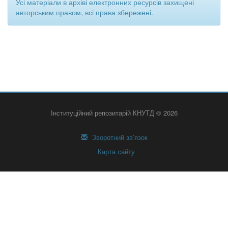
Усі матеріали в архіві електронних ресурсів захищені
авторським правом, всі права збережені.
Інституційний репозитарій КНУТД © 2026
Зворотний зв’язок
Карта сайту