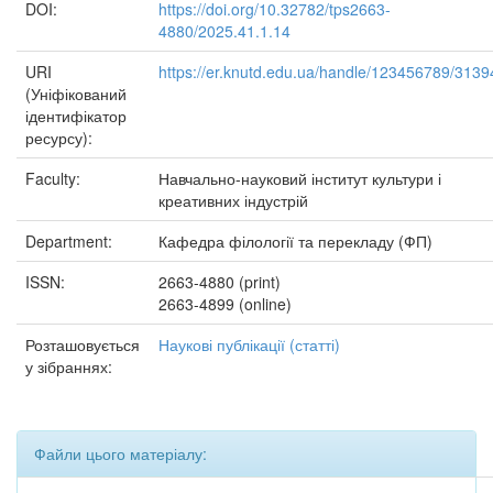
DOI:
https://doi.org/10.32782/tps2663-
4880/2025.41.1.14
URI
https://er.knutd.edu.ua/handle/123456789/3139
(Уніфікований
ідентифікатор
ресурсу):
Faculty:
Навчально-науковий інститут культури і
креативних індустрій
Department:
Кафедра філології та перекладу (ФП)
ISSN:
2663-4880 (print)
2663-4899 (online)
Розташовується
Наукові публікації (статті)
у зібраннях:
Файли цього матеріалу: