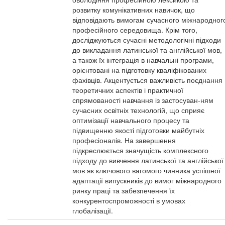
розвитку комунікативних навичок, що
відповідають вимогам сучасного міжнародног
професійного середовища. Крім того,
досліджуються сучасні методологічні підходи
до викладання латинської та англійської мов,
а також їх інтеграція в навчальні програми,
орієнтовані на підготовку кваліфікованих
фахівців. Акцентується важливість поєднання
теоретичних аспектів і практичної
спрямованості навчання із застосуван-ням
сучасних освітніх технологій, що сприяє
оптимізації навчального процесу та
підвищенню якості підготовки майбутніх
професіоналів. На завершення
підкреслюється значущість комплексного
підходу до вивчення латинської та англійської
мов як ключового вагомого чинника успішної
адаптації випускників до вимог міжнародного
ринку праці та забезпечення їх
конкурентоспроможності в умовах
глобалізації.