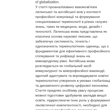
of globalization.
У статті проаналізовано взаємозв’язок
латинської та англійської мов у контексті
професійної комунікації та формування
спеціалізованої термінології в різних галузях
знань, таких як медицина, мода, дизайн і
технології. Латинська мова представлена як
класична основа наукової лексики, що
забезпечує системність, точність і
однозначність термінологічних одиниць, що є
фундаментом для ефективного професійного
спілкування та уніфікації знань на
міжнародному рівні. Англійська мова
розглядається як глобальний засіб
міжкультурної та міжпрофесійної взаємодії,
здатний адаптувати та впроваджувати новітні
термінологічні утворення в умовах глобалізаці
та динамічного розвитку цифрової економіки.
Стаття приділяє особливу увагу процесам
мовної підготовки здобувачів закладів вищої
освіти, підкреслюючи їхню роль у формуванні
лінгвістичної компетентності, необхідної для
оволодіння професійною лексикою та