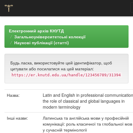
Skip
navigation
Електронний архів КНУТД
Загальноуніверситетські колекції
Наукові публікації (статті)
Будь ласка, використовуйте цей ідентифікатор, щоб
цитувати або посилатися на цей матеріал:
https://er.knutd.edu.ua/handle/123456789/31394
Назва:
Latin and English in professional communication
the role of classical and global languages in
modern terminology
Інші назви:
Латинська та англійська мови у професійній
комунікації: роль класичної та глобальної мов
у сучасній термінології