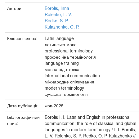
Автори:
Borolis, Inna
Roienko, L. V.
Redko, S. P.
Kulazhenko, O. P.
Ключові слова:
Latin language
латинська мова
professional terminology
професійна термінологія
language training
мовна підготовка
international communication
міжнародне спілкування
modern terminology
сучасна термінологія
Дата публікації:
жов-2025
Бібліографічний
Borolis I. I. Latin and English in professional
опис:
communication: the role of classical and global
languages in modern terminology / I. I. Borolis,
L. V. Roienko, S. P. Redko, O. P. Kulazhenko //