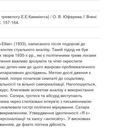
 тревелогу Е.Е.Каммінгса) / О. В. Юферева // Вчені
С. 157-164.
а «Еймі» (1933), написаного після подорожі до
онтек стуального аналізу. Такий підхід не був
творів 1930-х рр., які є політичними треве логами
влення важливо зрозуміти та чітко окреслити
ночас дотич ним до цього жанрово-проблематичного
омпаративних досліджень. Метою дослі дження є
кий, попри початкові симпатії до соціалізму,
ьності та вільної самореалізації. Наголошується,
скурс. Ключовим аспектом аналізу є використання
кло. Сатира, гротеск та абсурд виступають
окрема через стилізовані інтерв’ю з письменником-
ловлювати гострі політичні міркування. Сатира
 викривленням. Утвердження ідентичності «Я є»
персоналізації та хаосу «антисвіту». У висновках
анням, де факто логічна дійсність