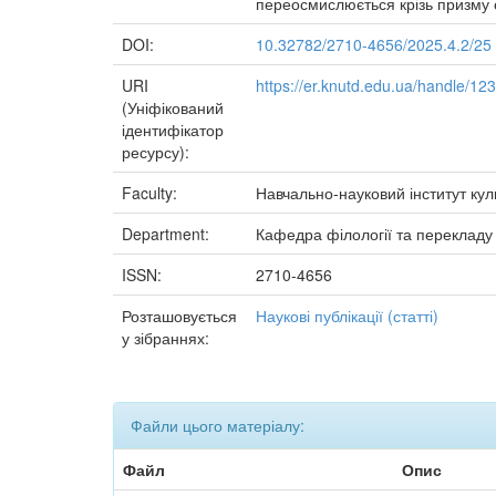
переосмислюється крізь призму с
DOI:
10.32782/2710-4656/2025.4.2/25
URI
https://er.knutd.edu.ua/handle/1
(Уніфікований
ідентифікатор
ресурсу):
Faculty:
Навчально-науковий інститут куль
Department:
Кафедра філології та перекладу
ISSN:
2710-4656
Розташовується
Наукові публікації (статті)
у зібраннях:
Файли цього матеріалу:
Файл
Опис