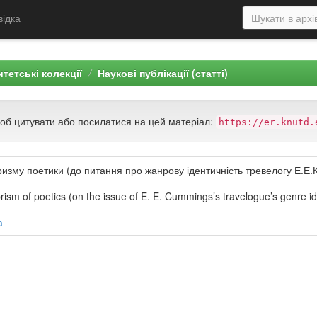
відка
тетські колекції
Наукові публікації (статті)
щоб цитувати або посилатися на цей матеріал:
https://er.knutd.
призму поетики (до питання про жанрову ідентичність тревелогу Е.Е.
prism of poetics (on the issue of E. E. Cummings’s travelogue’s genre id
а