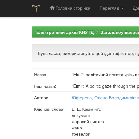
Головна сторінка
Перегляд
До
Skip
navigation
Електронний архів КНУТД
Загальноуніверси
Будь ласка, використовуйте цей ідентифікатор, 
Назва:
"Eimi": політичний погляд крізь 
Інші назви:
“Eimi”: A politic gaze through the 
Автори:
Юферева, Олена Володимирівн
Ключові слова:
Е. Е. Каммінґс
документ
жаровий синтез
жанр
тревелог