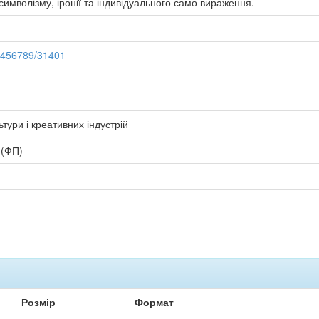
имволізму, іронії та індивідуального само вираження.
23456789/31401
тури і креативних індустрій
 (ФП)
Розмір
Формат