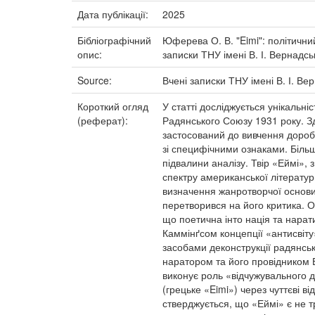
Дата публікації:
2025
Бібліографічний
Юферева О. В. "Eimi": політични
опис:
записки ТНУ імені В. І. Вернадсь
Source:
Вчені записки ТНУ імені В. І. Ве
Короткий огляд
У статті досліджується унікальні
(реферат):
Радянського Союзу 1931 року. Зд
застосований до вивчення доробк
зі специфічними ознаками. Більші
підвалини аналізу. Твір «Еймі»
спектру американської літерату
визначення жанротворчої основи 
перетворився на його критика. О
що поетична інто нація та нарат
Каммінґсом концепції «антисвіту
засобами деконструкції радянсько
наратором та його провідником В
виконує роль «відчужувального 
(грецьке «Eimi») через чуттєві в
стверджується, що «Еймі» є не 