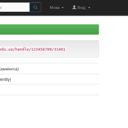
Мова
Вхід:
edu.ua/handle/123456789/31401
Каммінгса)
entity)