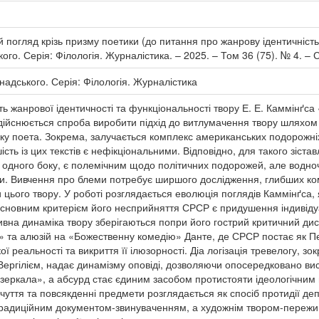
й погляд крізь призму поетики (до питання про жанрову ідентичність
кого. Серія: Філологія. Журналістика. – 2025. – Том 36 (75). № 4. – 
рнадського. Серія: Філологія. Журналістика
сть жанрової ідентичності та функціональності твору Е. Е. Каммінґс
ійснюється спроба виробити підхід до витлумачення твору шляхом к
у поета. Зокрема, залучається комплекс американських подорожніх 
сть із цих текстів є нефікціональними. Відповідно, для такого зіста
, з одного боку, є полемічним щодо політичних подорожей, але вод
ри. Вивчення про блеми потребує ширшого дослідження, глибших к
цього твору. У роботі розглядається еволюція поглядів Каммінґса, я
сновним критерієм його несприйняття СРСР є придушення індивідуал
ивна динаміка твору зберігаються попри його гострий критичний ди
» та алюзій на «Божественну комедію» Данте, де СРСР постає як Пе
ї реальності та викриття її ілюзорності. Діа логізація тревелогу, з
ергілієм, надає динамізму оповіді, дозволяючи опосередковано вис
дзеркала», а абсурд стає єдиним засобом протистояти ідеологічним
ідчуття та повсякденні предмети розглядається як спосіб протидії де
традиційним документом-звинуваченням, а художнім твором-пережив