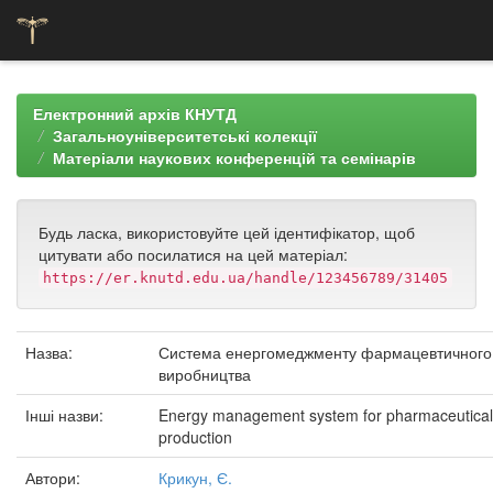
Skip
navigation
Електронний архів КНУТД
Загальноуніверситетські колекції
Матеріали наукових конференцій та семінарів
Будь ласка, використовуйте цей ідентифікатор, щоб
цитувати або посилатися на цей матеріал:
https://er.knutd.edu.ua/handle/123456789/31405
Назва:
Система енергомеджменту фармацевтичного
виробництва
Інші назви:
Energy management system for pharmaceutical
production
Автори:
Крикун, Є.