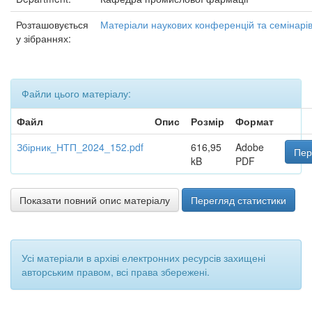
Розташовується
Матеріали наукових конференцій та семінарі
у зібраннях:
Файли цього матеріалу:
Файл
Опис
Розмір
Формат
Збірник_НТП_2024_152.pdf
616,95
Adobe
Пер
kB
PDF
Показати повний опис матеріалу
Перегляд статистики
Усі матеріали в архіві електронних ресурсів захищені
авторським правом, всі права збережені.