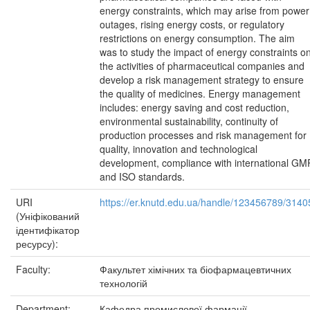
energy constraints, which may arise from power
outages, rising energy costs, or regulatory
restrictions on energy consumption. The aim
was to study the impact of energy constraints o
the activities of pharmaceutical companies and
develop a risk management strategy to ensure
the quality of medicines. Energy management
includes: energy saving and cost reduction,
environmental sustainability, continuity of
production processes and risk management for
quality, innovation and technological
development, compliance with international GM
and ISO standards.
URI
https://er.knutd.edu.ua/handle/123456789/3140
(Уніфікований
ідентифікатор
ресурсу):
Faculty:
Факультет хімічних та біофармацевтичних
технологій
Department:
Кафедра промислової фармації