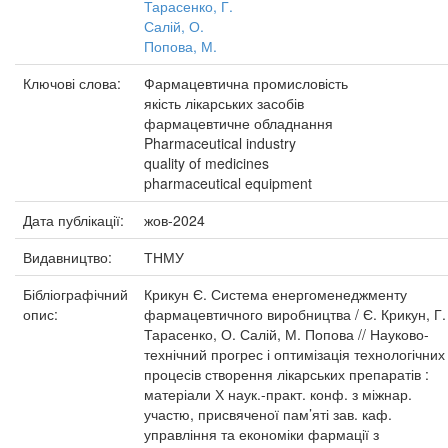
Тарасенко, Г.
Салій, О.
Попова, М.
Ключові слова:
Фармацевтична промисловість
якість лікарських засобів
фармацевтичне обладнання
Pharmaceutical industry
quality of medicines
pharmaceutical equipment
Дата публікації:
жов-2024
Видавництво:
ТНМУ
Бібліографічний
Крикун Є. Система енергоменеджменту
опис:
фармацевтичного виробництва / Є. Крикун, Г.
Тарасенко, О. Салій, М. Попова // Науково-
технічний прогрес і оптимізація технологічних
процесів створення лікарських препаратів :
матеріали Х наук.-практ. конф. з міжнар.
участю, присвяченої пам’яті зав. каф.
управління та економіки фармації з