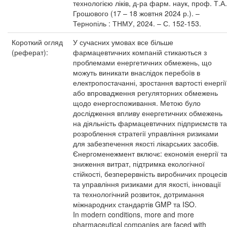
технологією ліків, д-ра фарм. наук, проф. Т.А.
Грошового (17 – 18 жовтня 2024 р.). –
Тернопіль : ТНМУ, 2024. – С. 152-153.
Короткий огляд
У сучасних умовах все більше
(реферат):
фармацевтичних компаній стикаються з
проблемами енергетичних обмежень, що
можуть виникати внаслідок перебоїв в
електропостачанні, зростання вартості енергії
або впровадження регуляторних обмежень
щодо енергоспоживання. Метою було
дослідження впливу енергетичних обмежень
на діяльність фармацевтичних підприємств та
розроблення стратегії управління ризиками
для забезпечення якості лікарських засобів.
Єнергоменежмент включє: економія енергії т
зниження витрат, підтримка екологічної
стійкості, безперервність виробничих процесів
та управління ризиками для якості, інновації
та технологічний розвиток, дотримання
міжнародних стандартів GMP та ISO.
In modern conditions, more and more
pharmaceutical companies are faced with