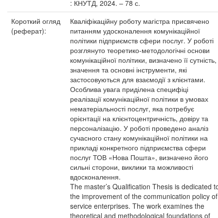
: КНУТД, 2024. – 78 с.
Короткий огляд
Кваліфікаційну роботу магістра присвячено
(реферат):
питанням удосконалення комунікаційної
політики підприємств сфери послуг. У роботі
розглянуто теоретико-методологічні основи
комунікаційної політики, визначено її сутність,
значення та основні інструменти, які
застосовуються для взаємодії з клієнтами.
Особлива увага приділена специфіці
реалізації комунікаційної політики в умовах
нематеріальності послуг, яка потребує
орієнтації на клієнтоцентричність, довіру та
персоналізацію. У роботі проведено аналіз
сучасного стану комунікаційної політики на
прикладі конкретного підприємства сфери
послуг ТОВ «Нова Пошта», визначено його
сильні сторони, виклики та можливості
вдосконалення.
The master’s Qualification Thesis is dedicated t
the improvement of the communication policy of
service enterprises. The work examines the
theoretical and methodological foundations of