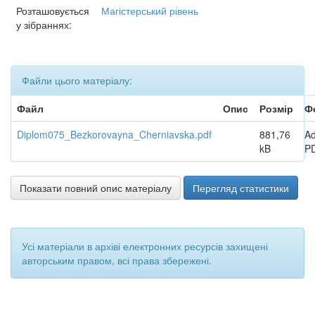
Розташовується
Магістерський рівень
у зібраннях:
Файли цього матеріалу:
Файл
Опис
Розмір
Ф
Diplom075_Bezkorovayna_Cherniavska.pdf
881,76
A
kB
P
Показати повний опис матеріалу
Перегляд статистики
Усі матеріали в архіві електронних ресурсів захищені
авторським правом, всі права збережені.