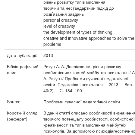
рівень розвитку типів мислення
творчий та нестандартний підхід до
розв’язання завдань
personal creativity
level of creativity
the development of types of thinking
creative and innovative approaches to solve the
problems
Дата публікації:
2013
Бібліографічний
Рикун А. А. Дослідження рівня розвитку
опис:
особистісних якостей майбутніх психологів / А
А. Рикун // Проблеми сучасної педагогічної
освіти. Педагогіка і психологія. – 2013. – Вип.
40(2). – C. 184–190.
Source:
Проблеми сучасної педагогічної освіти.
Короткий огляд
В даній статті описано особливості визначенн
(реферат):
творчого потенціалу особистості, особистісної
креативності та типів мислення майбутніх
психологів. За допомогою психодіагностичних