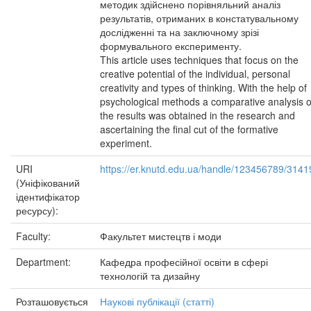
методик здійснено порівняльний аналіз
результатів, отриманих в констатувальному
дослідженні та на заключному зрізі
формувального експерименту.
This article uses techniques that focus on the
creative potential of the individual, personal
creativity and types of thinking. With the help of
psychological methods a comparative analysis o
the results was obtained in the research and
ascertaining the final cut of the formative
experiment.
URI
https://er.knutd.edu.ua/handle/123456789/3141
(Уніфікований
ідентифікатор
ресурсу):
Faculty:
Факультет мистецтв і моди
Department:
Кафедра професійної освіти в сфері
технологій та дизайну
Розташовується
Наукові публікації (статті)