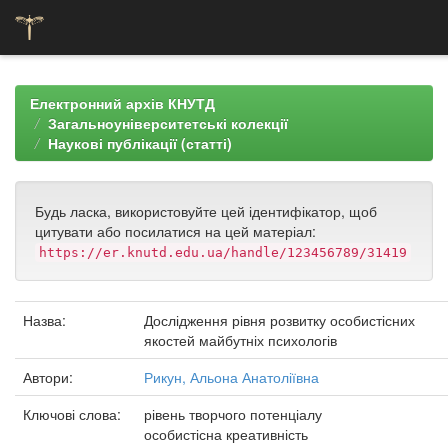
Skip
navigation
Електронний архів КНУТД
Загальноуніверситетські колекції
Наукові публікації (статті)
Будь ласка, використовуйте цей ідентифікатор, щоб
цитувати або посилатися на цей матеріал:
https://er.knutd.edu.ua/handle/123456789/31419
Назва:
Дослідження рівня розвитку особистісних
якостей майбутніх психологів
Автори:
Рикун, Альона Анатоліївна
Ключові слова:
рівень творчого потенціалу
особистісна креативність