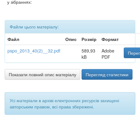
у зібраннях:
Файли цього матеріалу:
Файл
Опис
Розмір
Формат
pspo_2013_40(2)__32.pdf
589,93
Adobe
Перег
kB
PDF
Показати повний опис матеріалу
Перегляд статистики
Усі матеріали в архіві електронних ресурсів захищені
авторським правом, всі права збережені.