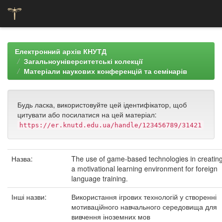
Skip
navigation
Електронний архів КНУТД
Загальноуніверситетські колекції
Матеріали наукових конференцій та семінарів
Будь ласка, використовуйте цей ідентифікатор, щоб
цитувати або посилатися на цей матеріал:
https://er.knutd.edu.ua/handle/123456789/31421
Назва:
The use of game-based technologies in creatin
a motivational learning environment for foreign
language training.
Інші назви:
Використання ігрових технологій у створенні
мотиваційного навчального середовища для
вивчення іноземних мов