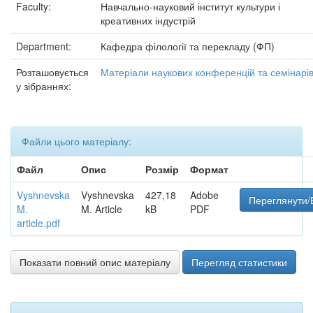
Faculty:
Навчально-науковий інститут культури і
креативних індустрій
Department:
Кафедра філології та перекладу (ФП)
Розташовується
Матеріали наукових конференцій та семінарі
у зібраннях:
Файли цього матеріалу:
Файл
Опис
Розмір
Формат
Vyshnevska
Vyshnevska
427,18
Adobe
Переглянути/
M.
M. Article
kB
PDF
article.pdf
Показати повний опис матеріалу
Перегляд статистики