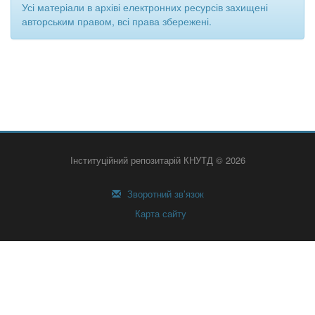
Усі матеріали в архіві електронних ресурсів захищені
авторським правом, всі права збережені.
Інституційний репозитарій КНУТД © 2026
Зворотний зв’язок
Карта сайту