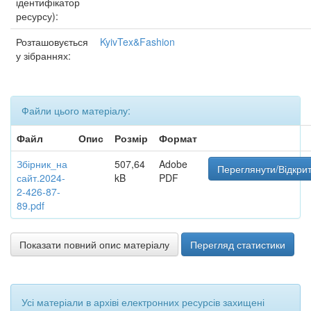
ідентифікатор
ресурсу):
Розташовується
KyivTex&Fashion
у зібраннях:
Файли цього матеріалу:
Файл
Опис
Розмір
Формат
Збірник_на
507,64
Adobe
Переглянути/Відкри
сайт.2024-
kB
PDF
2-426-87-
89.pdf
Показати повний опис матеріалу
Перегляд статистики
Усі матеріали в архіві електронних ресурсів захищені