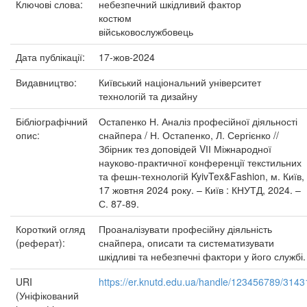
Ключові слова:
небезпечний шкідливий фактор
костюм
військовослужбовець
Дата публікації:
17-жов-2024
Видавництво:
Київський національний університет
технологій та дизайну
Бібліографічний
Остапенко Н. Аналіз професійної діяльності
опис:
снайпера / Н. Остапенко, Л. Сергієнко //
Збірник тез доповідей VІІ Міжнародної
науково-практичної конференції текстильних
та фешн-технологій KyivTex&Fashion, м. Київ,
17 жовтня 2024 року. – Київ : КНУТД, 2024. –
С. 87-89.
Короткий огляд
Проаналізувати професійну діяльність
(реферат):
снайпера, описати та систематизувати
шкідливі та небезпечні фактори у його службі.
URI
https://er.knutd.edu.ua/handle/123456789/3143
(Уніфікований