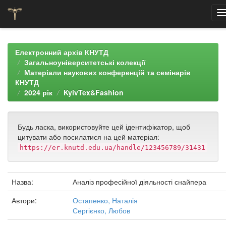
Skip
navigation
Електронний архів КНУТД
Загальноуніверситетські колекції
Матеріали наукових конференцій та семінарів
КНУТД
2024 рік
KyivTex&Fashion
Будь ласка, використовуйте цей ідентифікатор, щоб
цитувати або посилатися на цей матеріал:
https://er.knutd.edu.ua/handle/123456789/31431
Назва:
Аналіз професійної діяльності снайпера
Автори:
Остапенко, Наталія
Сергієнко, Любов