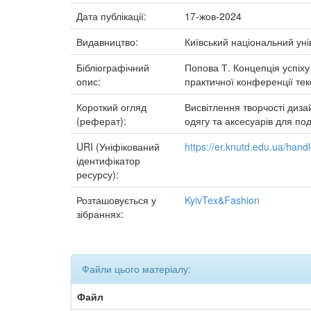
Дата публікації:
17-жов-2024
Видавництво:
Київський національний уні
Бібліографічний
Попова Т. Концепція успіху
опис:
практичної конференції тек
Короткий огляд
Висвітлення творчості диза
(реферат):
одягу та аксесуарів для по
URI (Уніфікований
https://er.knutd.edu.ua/han
ідентифікатор
ресурсу):
Розташовується у
KyivTex&Fashion
зібраннях:
Файли цього матеріалу:
Файл