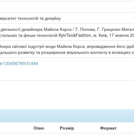
верситет технологій та дизайну
 діяльності дизайнера Майкла Корса / Т. Попова, Г. Гриценко-Мигаль
стильних та фешн-технологій KyivTex&Fashion, м. Київ, 17 жовтня 202
йнера світової індустрії моди Майкла Корса, впровадження його іде
дальшого розвитку та розширення візуального контенту в колекціях о
dle/123456789/31444
Опис
Розмір
Формат