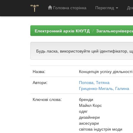
Головна сторінка
Перегляд
До
Skip
navigation
Електронний архів КНУТД
Загальноуніверси
Будь ласка, використовуйте цей ідентифікатор, 
Назва:
Концепція успіху діяльнос
Автори:
Попова, Тетяна
Гриценко-Мигаль, Галина
Ключові слова:
бренди
Майкл Корс
одяг
дизайнери
аксесуари
світова індустрія моди