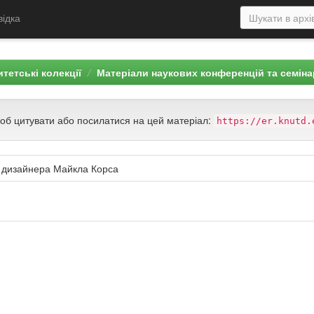
відка
тетські колекції
Матеріали наукових конференцій та семін
щоб цитувати або посилатися на цей матеріал:
https://er.knutd.
ті дизайнера Майкла Корса