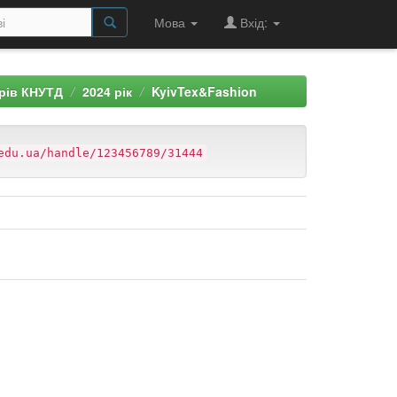
Мова
Вхід:
арів КНУТД
2024 рік
KyivTex&Fashion
edu.ua/handle/123456789/31444