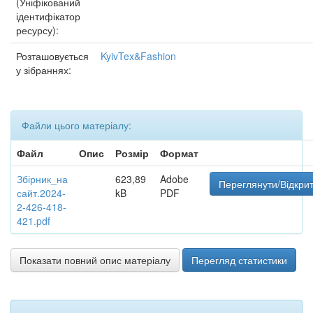
(Уніфікований
ідентифікатор
ресурсу):
Розташовується
KyivTex&Fashion
у зібраннях:
Файли цього матеріалу:
Файл
Опис
Розмір
Формат
Збірник_на
623,89
Adobe
Переглянути/Відкри
сайт.2024-
kB
PDF
2-426-418-
421.pdf
Показати повний опис матеріалу
Перегляд статистики