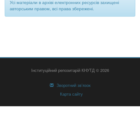
Усі матеріали в архіві електронних ресурсів захищені
авторським правом, всі права збережені.
Інституційний репозитарій КНУТД © 2026
Зворотний зв’язок
Карта сайту