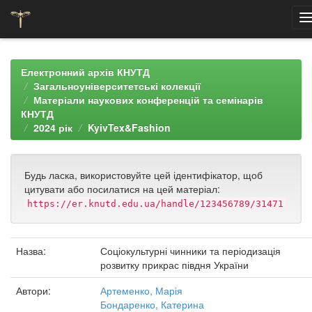
Skip
navigation
Електронний архів КНУТД
Загальноуніверситетські колекції
Матеріали наукових конференцій та семінарів
КНУТД
2024 рік
KyivTex&Fashion
Будь ласка, використовуйте цей ідентифікатор, щоб
цитувати або посилатися на цей матеріал:
https://er.knutd.edu.ua/handle/123456789/31471
Назва:
Соціокультурні чинники та періодизація
розвитку прикрас півдня України
Автори:
Артеменко, Марія
Бондаренко, Катерина