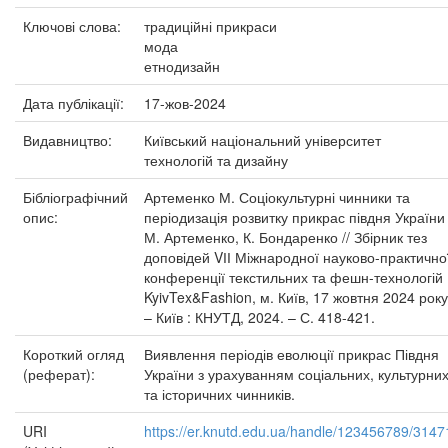
Ключові слова:
традиційні прикраси
мода
етнодизайн
Дата публікації:
17-жов-2024
Видавництво:
Київський національний університет
технологій та дизайну
Бібліографічний
Артеменко М. Соціокультурні чинники та
опис:
періодизація розвитку прикрас півдня України 
М. Артеменко, К. Бондаренко // Збірник тез
доповідей VІІ Міжнародної науково-практично
конференції текстильних та фешн-технологій
KyivTex&Fashion, м. Київ, 17 жовтня 2024 року
– Київ : КНУТД, 2024. – С. 418-421.
Короткий огляд
Виявлення періодів еволюції прикрас Півдня
(реферат):
України з урахуванням соціальних, культурни
та історичних чинників.
URI
https://er.knutd.edu.ua/handle/123456789/3147