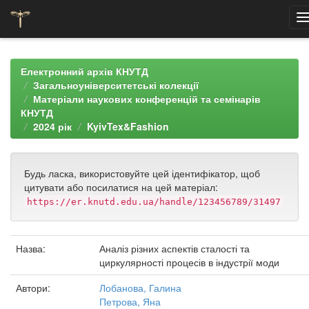
Skip
navigation
Електронний архів КНУТД
Загальноуніверситетські колекції
Матеріали наукових конференцій та семінарів
КНУТД
2024 рік
KyivTex&Fashion
Будь ласка, використовуйте цей ідентифікатор, щоб
цитувати або посилатися на цей матеріал:
https://er.knutd.edu.ua/handle/123456789/31497
Назва:
Аналіз різних аспектів сталості та
циркулярності процесів в індустрії моди
Автори:
Лобанова, Галина
Петрова, Яна