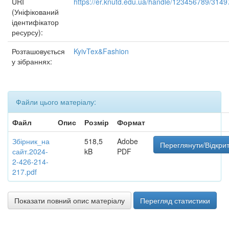
URI
https://er.knutd.edu.ua/handle/123456789/3149
(Уніфікований
ідентифікатор
ресурсу):
Розташовується
KyivTex&Fashion
у зібраннях:
Файли цього матеріалу:
Файл
Опис
Розмір
Формат
Збірник_на
518,5
Adobe
Переглянути/Відкри
сайт.2024-
kB
PDF
2-426-214-
217.pdf
Показати повний опис матеріалу
Перегляд статистики