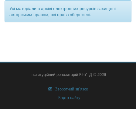
Усі матеріали в архіві електронних ресурсів захищені
авторським правом, всі права збережені.
Інституційний репозитарій КНУТД © 2026
Зворотний зв’язок
Карта сайту