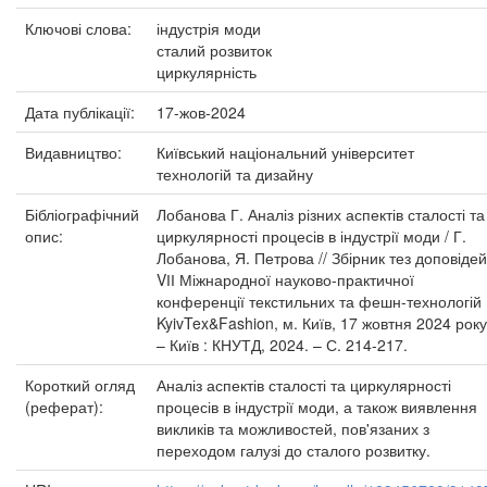
Ключові слова:
індустрія моди
сталий розвиток
циркулярність
Дата публікації:
17-жов-2024
Видавництво:
Київський національний університет
технологій та дизайну
Бібліографічний
Лобанова Г. Аналіз різних аспектів сталості та
опис:
циркулярності процесів в індустрії моди / Г.
Лобанова, Я. Петрова // Збірник тез доповідей
VІІ Міжнародної науково-практичної
конференції текстильних та фешн-технологій
KyivTex&Fashion, м. Київ, 17 жовтня 2024 року
– Київ : КНУТД, 2024. – С. 214-217.
Короткий огляд
Аналіз аспектів сталості та циркулярності
(реферат):
процесів в індустрії моди, а також виявлення
викликів та можливостей, пов'язаних з
переходом галузі до сталого розвитку.