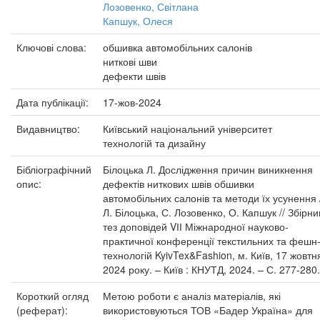
Лозовенко, Світлана
Капшук, Олеся
Ключові слова:
обшивка автомобільних салонів
ниткові шви
дефекти швів
Дата публікації:
17-жов-2024
Видавництво:
Київський національний університет
технологій та дизайну
Бібліографічний
Білоцька Л. Дослідження причин виникнення
опис:
дефектів ниткових швів обшивки
автомобільних салонів та методи їх усунення 
Л. Білоцька, С. Лозовенко, О. Капшук // Збірни
тез доповідей VІІ Міжнародної науково-
практичної конференції текстильних та фешн
технологій KyivTex&Fashion, м. Київ, 17 жовтн
2024 року. – Київ : КНУТД, 2024. – С. 277-280.
Короткий огляд
Метою роботи є аналіз матеріалів, які
(реферат):
використовуються ТОВ «Бадер Україна» для