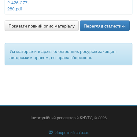
2-426-277-
280.pdf
Показати повний опис матеріалу
Перегляд статистики
Усі матеріали в архіві електронних ресурсів захищені
авторським правом, всі права збережені.
Інституційний репозитарій КНУТД © 2026
Зворотний зв’язок