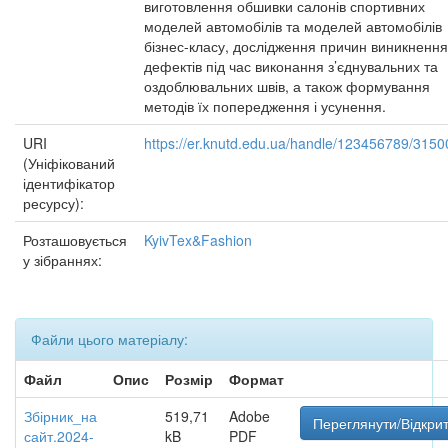
виготовлення обшивки салонів спортивних
моделей автомобілів та моделей автомобілів
бізнес-класу, дослідження причин виникнення
дефектів під час виконання з’єднувальних та
оздоблювальних швів, а також формування
методів їх попередження і усунення.
URI
https://er.knutd.edu.ua/handle/123456789/3150
(Уніфікований
ідентифікатор
ресурсу):
Розташовується
KyivTex&Fashion
у зібраннях:
Файли цього матеріалу:
Файл
Опис
Розмір
Формат
Збірник_на
519,71
Adobe
Переглянути/Відкри
сайт.2024-
kB
PDF