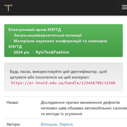
Skip
navigation
Електронний архів КНУТД
Загальноуніверситетські колекції
Матеріали наукових конференцій та семінарів
КНУТД
2024 рік
KyivTex&Fashion
Будь ласка, використовуйте цей ідентифікатор, щоб
цитувати або посилатися на цей матеріал:
https://er.knutd.edu.ua/handle/123456789/31500
Назва:
Дослідження причин виникнення дефектів
ниткових швів обшивки автомобільних салонів
та методи їх усунення
Автори:
Білоцька, Лариса