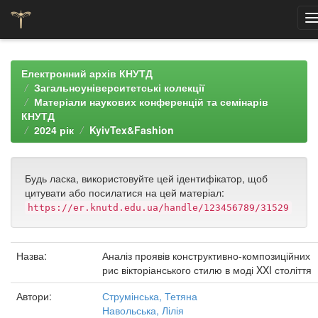
Skip
navigation
Електронний архів КНУТД
Загальноуніверситетські колекції
Матеріали наукових конференцій та семінарів
КНУТД
2024 рік
KyivTex&Fashion
Будь ласка, використовуйте цей ідентифікатор, щоб
цитувати або посилатися на цей матеріал:
https://er.knutd.edu.ua/handle/123456789/31529
Назва:
Аналіз проявів конструктивно-композиційних
рис вікторіанського стилю в моді XXI століття
Автори:
Струмінська, Тетяна
Навольська, Лілія