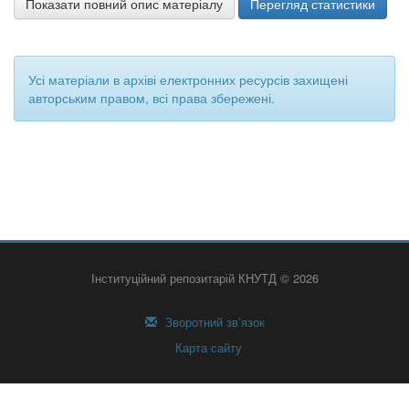
Показати повний опис матеріалу
Перегляд статистики
Усі матеріали в архіві електронних ресурсів захищені
авторським правом, всі права збережені.
Інституційний репозитарій КНУТД © 2026
Зворотний зв’язок
Карта сайту