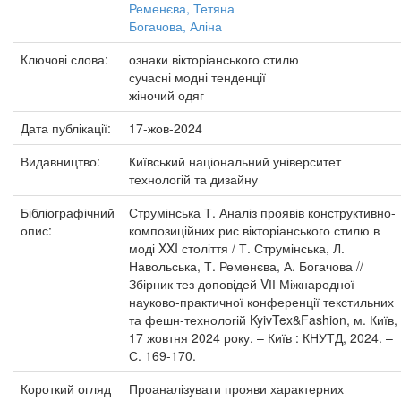
Ременєва, Тетяна
Богачова, Аліна
Ключові слова:
ознаки вікторіанського стилю
сучасні модні тенденції
жіночий одяг
Дата публікації:
17-жов-2024
Видавництво:
Київський національний університет
технологій та дизайну
Бібліографічний
Струмінська Т. Аналіз проявів конструктивно-
опис:
композиційних рис вікторіанського стилю в
моді XXI століття / Т. Струмінська, Л.
Навольська, Т. Ременєва, А. Богачова //
Збірник тез доповідей VІІ Міжнародної
науково-практичної конференції текстильних
та фешн-технологій KyivTex&Fashion, м. Київ,
17 жовтня 2024 року. – Київ : КНУТД, 2024. –
С. 169-170.
Короткий огляд
Проаналізувати прояви характерних