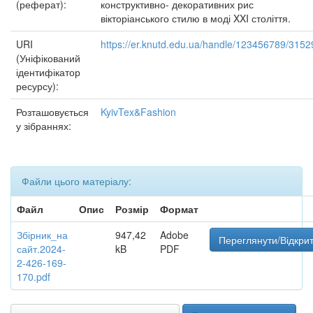
(реферат):
конструктивно- декоративних рис
вікторіанського стилю в моді XXI століття.
URI
https://er.knutd.edu.ua/handle/123456789/3152
(Уніфікований
ідентифікатор
ресурсу):
Розташовується
KyivTex&Fashion
у зібраннях:
Файли цього матеріалу:
Файл
Опис
Розмір
Формат
Збірник_на
947,42
Adobe
Переглянути/Відкри
сайт.2024-
kB
PDF
2-426-169-
170.pdf