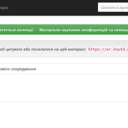
відка
тетські колекції
Матеріали наукових конференцій та семін
щоб цитувати або посилатися на цей матеріал:
https://er.knutd.
кового спорядження