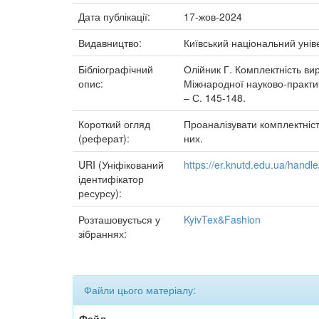
Дата публікації:
17-жов-2024
Видавництво:
Київський національний унів
Бібліографічний
Олійник Г. Комплектність вир
опис:
Міжнародної науково-практич
– С. 145-148.
Короткий огляд
Проаналізувати комплектніст
(реферат):
них.
URI (Уніфікований
https://er.knutd.edu.ua/hand
ідентифікатор
ресурсу):
Розташовується у
KyivTex&Fashion
зібраннях:
Файли цього матеріалу:
Файл