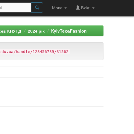
Мова
Вхід:
арів КНУТД
2024 рік
KyivTex&Fashion
edu.ua/handle/123456789/31562