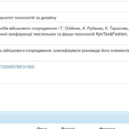
ерситет технологій та дизайну
обів військового спорядження / Г. Олійник, А. Рубанка, К. Тарасова, 
ної конференції текстильних та фешн-технологій KyivTex&Fashion, м
ь військового спорядження, класифікувати різновиди його елементів
le/123456789/31562
Опис
Розмір
Формат