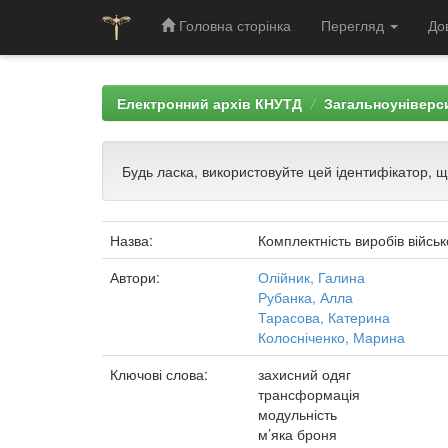
Головна сторінка
Перегляд
До
Skip
navigation
Електронний архів КНУТД
Загальноуніверси
Будь ласка, використовуйте цей ідентифікатор, 
Назва:
Комплектність виробів війсь
Автори:
Олійник, Галина
Рубанка, Алла
Тарасова, Катерина
Колосніченко, Марина
Ключові слова:
захисний одяг
трансформація
модульність
м’яка броня