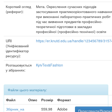
Короткий огляд
Мета. Окреслення сучасних підходів
(реферат):
застосування практикоорієнтованого навчанн
при виконанні лабораторно-практичних робіт
під час вивчення предметів професійно-
теоретичної підготовки в закладах
професійної (професійно-технічної) освіти
URI
https://er.knutd.edu.ua/handle/123456789/3157
(Уніфікований
ідентифікатор
ресурсу):
Розташовується
KyivTex&Fashion
у зібраннях:
Файли цього матеріалу:
Файл
Опис
Розмір
Формат
Збірник_на
559,98
Adobe
Переглянути/Відкри