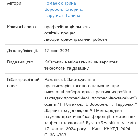
Автори:
Романюк, Ірина
Воробей, Катерина
Парубчак, Галина
Ключові слова:
професійна діяльність
освітній процес
лабораторно-практичні роботи
Дата публікації:
17-жов-2024
Видавництво:
Київський національний університет
технологій та дизайну
Бібліографічний
Романюк І. Застосування
опис:
практикоорієнтованого навчання при
виконанні лабораторно-практичних робіт в
закладах професійної (професійно-технічної)
освіти / І. Романюк, К. Воробей, Г. Парубчак //
Збірник тез доповідей VІІ Міжнародної
науково-практичної конференції текстильних
та фешн-технологій KyivTex&Fashion, м. Київ,
17 жовтня 2024 року. – Київ : КНУТД, 2024. –
С. 361-363.