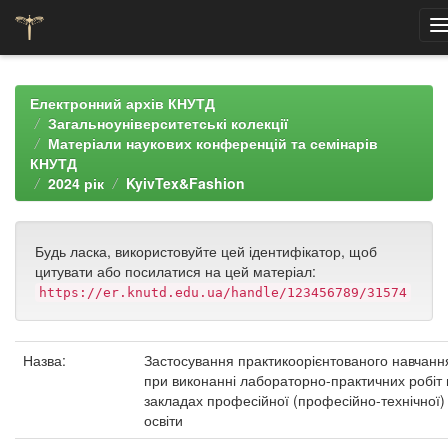
Skip
navigation
Електронний архів КНУТД
Загальноуніверситетські колекції
Матеріали наукових конференцій та семінарів
КНУТД
2024 рік
KyivTex&Fashion
Будь ласка, використовуйте цей ідентифікатор, щоб
цитувати або посилатися на цей матеріал:
https://er.knutd.edu.ua/handle/123456789/31574
Назва:
Застосування практикоорієнтованого навчанн
при виконанні лабораторно-практичних робіт 
закладах професійної (професійно-технічної)
освіти