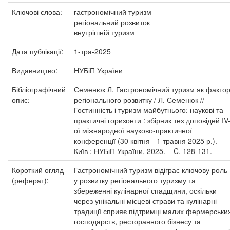
Ключові слова:
гастрономічний туризм
регіональний розвиток
внутрішній туризм
Дата публікації:
1-тра-2025
Видавництво:
НУБіП України
Бібліографічний
Семенюк Л. Гастрономічний туризм як факто
опис:
регіонального розвитку / Л. Семенюк //
Гостинність і туризм майбутнього: наукові та
практичні горизонти : збірник тез доповідей IV
ої міжнародної науково-практичної
конференції (30 квітня - 1 травня 2025 р.). –
Київ : НУБіП України, 2025. – C. 128-131.
Короткий огляд
Гастрономічний туризм відіграє ключову роль
(реферат):
у розвитку регіонального туризму та
збереженні кулінарної спадщини, оскільки
через унікальні місцеві страви та кулінарні
традиції сприяє підтримці малих фермерськи
господарств, ресторанного бізнесу та