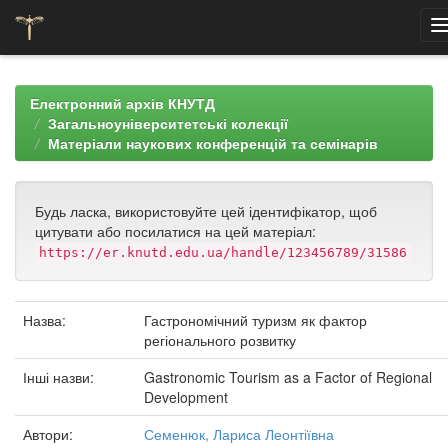
Skip
navigation
Електронний архів КНУТД
Загальноуніверситетські колекції
Матеріали наукових конференцій та семінарів
Будь ласка, використовуйте цей ідентифікатор, щоб
цитувати або посилатися на цей матеріал:
https://er.knutd.edu.ua/handle/123456789/31586
Назва:
Гастрономічний туризм як фактор
регіонального розвитку
Інші назви:
Gastronomic Tourism as a Factor of Regional
Development
Автори:
Семенюк, Лариса Леонтіївна