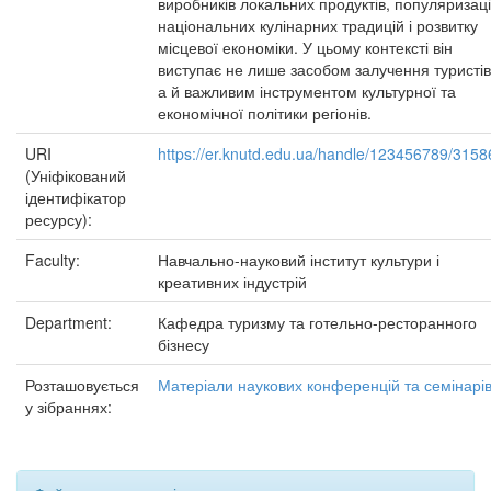
виробників локальних продуктів, популяризаці
національних кулінарних традицій і розвитку
місцевої економіки. У цьому контексті він
виступає не лише засобом залучення туристів
а й важливим інструментом культурної та
економічної політики регіонів.
URI
https://er.knutd.edu.ua/handle/123456789/3158
(Уніфікований
ідентифікатор
ресурсу):
Faculty:
Навчально-науковий інститут культури і
креативних індустрій
Department:
Кафедра туризму та готельно-ресторанного
бізнесу
Розташовується
Матеріали наукових конференцій та семінарі
у зібраннях: