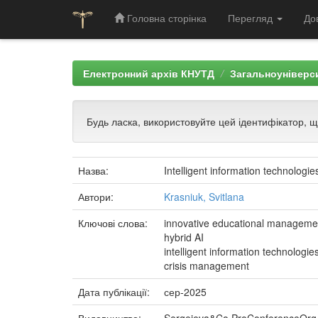
Головна сторінка
Перегляд
До
Skip
navigation
Електронний архів КНУТД
Загальноуніверси
Будь ласка, використовуйте цей ідентифікатор, 
Назва:
Intelligent information technologi
Автори:
Krasniuk, Svitlana
Ключові слова:
innovative educational manageme
hybrid AI
intelligent information technologie
crisis management
Дата публікації:
сер-2025