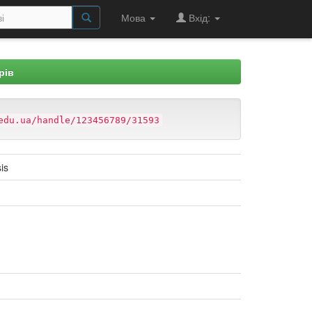
Мова
Вхід:
рів
edu.ua/handle/123456789/31593
is