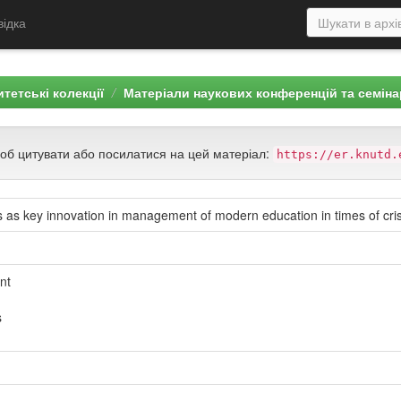
відка
тетські колекції
Матеріали наукових конференцій та семіна
щоб цитувати або посилатися на цей матеріал:
https://er.knutd.
es as key innovation in management of modern education in times of cris
nt
s