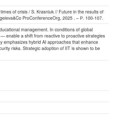
es of crisis / S. Krasniuk // Future in the results of
 Sergeieva&Co ProConferenceOrg, 2025 . – Р. 100-107.
s educational management. In conditions of global
s — enable a shift from reactive to proactive strategies
tudy emphasizes hybrid AI approaches that enhance
rity risks. Strategic adoption of IIT is shown to be