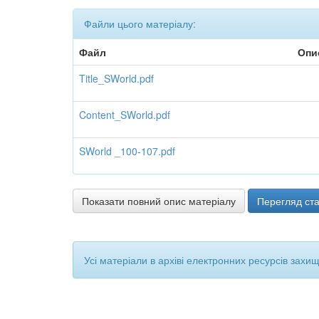
Файли цього матеріалу:
Файл
Опи
Title_SWorld.pdf
Content_SWorld.pdf
SWorld _100-107.pdf
Показати повний опис матеріалу
Перегляд ста
Усі матеріали в архіві електронних ресурсів захи