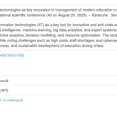
 technologies as key innovation in management of modern education in tim
rnational scientific conference (40 on August 20, 2025). – Karlsruhe :
formation technologies (IIT) as a key tool for innovative and anti-crisi
cial intelligence, machine learning, big data analytics, and expert system
dictive analytics, decision modeling, and resource optimization. The s
hile noting challenges such as high costs, staff shortages, and cybersecu
iveness, and sustainable development of education during crises.
23456789/31593
логій
 (ФП)
 та семінарів