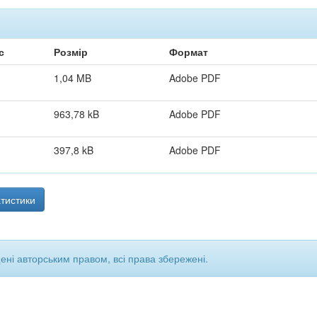
с
Розмір
Формат
1,04 MB
Adobe PDF
963,78 kB
Adobe PDF
397,8 kB
Adobe PDF
тистики
щені авторським правом, всі права збережені.