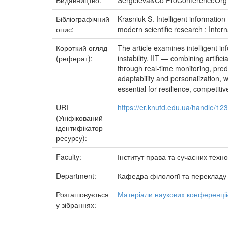
Видавництво:
Sergeieva&Co ProConferenceOrg
Бібліографічний
Krasniuk S. Intelligent information
опис:
modern scientific research : Inte
Короткий огляд
The article examines intelligent in
(реферат):
instability, IIT — combining artifi
through real-time monitoring, pre
adaptability and personalization, w
essential for resilience, competit
URI
https://er.knutd.edu.ua/handle/1
(Уніфікований
ідентифікатор
ресурсу):
Faculty:
Інститут права та сучасних техно
Department:
Кафедра філології та перекладу
Розташовується
Матеріали наукових конференцій
у зібраннях: