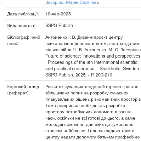
Засоріна, Марія Сергіївна
Дата публікації:
16-чер-2025
Видавництво:
SSPG Publish
Бібліографічний
Антоненко І. В. Дизайн-проєкт центру
опис:
психологічної допомоги дітям, постраждалим
під час війни / І. В. Антоненко, М. С. Засоріна /
Future of science: innovations and perspectives
: Proceedings of the 8th International scientific
and practical conference. - Stockholm, Sweden 
SSPG Publish, 2025. - P. 206-210.
Короткий огляд
Розвиток сучасних тенденцій стрімко зростає
(реферат):
збільшуючи попит на розробку сучасних
планувальних рішень різноманітних просторів
Тема розкриває необхідність розробки
простору потребуючих допомоги в воєнні
часи, оскільки не всі готові до цього, а саме
молодші покоління для яких це зумовлено
стресом найбільше. Головна задача такого
центру надати допомогу батькам професійно