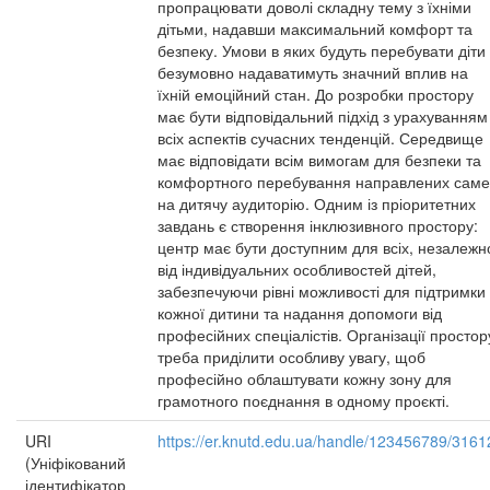
пропрацювати доволі складну тему з їхніми
дітьми, надавши максимальний комфорт та
безпеку. Умови в яких будуть перебувати діти
безумовно надаватимуть значний вплив на
їхній емоційний стан. До розробки простору
має бути відповідальний підхід з урахуванням
всіх аспектів сучасних тенденцій. Середвище
має відповідати всім вимогам для безпеки та
комфортного перебування направлених саме
на дитячу аудиторію. Одним із пріоритетних
завдань є створення інклюзивного простору:
центр має бути доступним для всіх, незалежн
від індивідуальних особливостей дітей,
забезпечуючи рівні можливості для підтримки
кожної дитини та надання допомоги від
професійних спеціалістів. Організації простор
треба приділити особливу увагу, щоб
професійно облаштувати кожну зону для
грамотного поєднання в одному проєкті.
URI
https://er.knutd.edu.ua/handle/123456789/3161
(Уніфікований
ідентифікатор