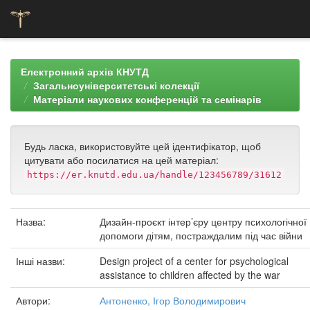
Skip
navigation
Електронний архів КНУТД
Загальноуніверситетські колекції
Матеріали наукових конференцій та семінарів
Будь ласка, використовуйте цей ідентифікатор, щоб
цитувати або посилатися на цей матеріал:
https://er.knutd.edu.ua/handle/123456789/31612
Назва:
Дизайн-проєкт інтер’єру центру психологічної
допомоги дітям, постраждалим під час війни
Інші назви:
Design project of a center for psychological
assistance to children affected by the war
Автори:
Антоненко, Ігор Володимирович