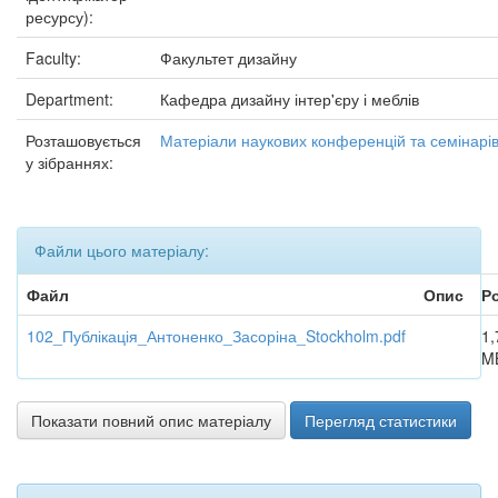
ресурсу):
Faculty:
Факультет дизайну
Department:
Кафедра дизайну інтер'єру і меблів
Розташовується
Матеріали наукових конференцій та семінарі
у зібраннях:
Файли цього матеріалу:
Файл
Опис
Р
102_Публікація_Антоненко_Засоріна_Stockholm.pdf
1,
M
Показати повний опис матеріалу
Перегляд статистики