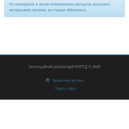
Усі матеріали в архіві електронних ресурсів захищені
авторським правом, всі права збережені.
Інституційний репозитарій КНУТД © 2026
Зворотний зв’язок
Карта сайту