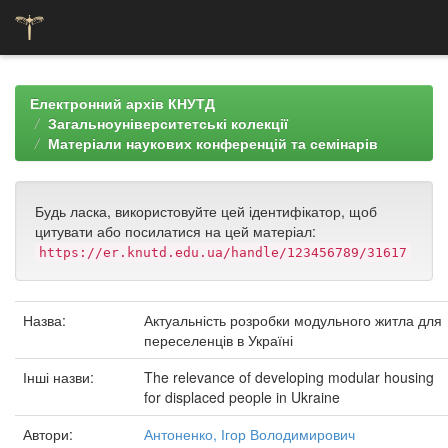
Skip
navigation
Електронний архів КНУТД
Загальноуніверситетські колекції
Матеріали наукових конференцій та семінарів
Будь ласка, використовуйте цей ідентифікатор, щоб
цитувати або посилатися на цей матеріал:
https://er.knutd.edu.ua/handle/123456789/31617
Назва:
Актуальність розробки модульного житла для
переселенців в Україні
Інші назви:
The relevance of developing modular housing
for displaced people in Ukraine
Автори:
Антоненко, Ігор Володимирович