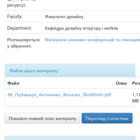
ресурсу):
Faculty:
Факультет дизайну
Department:
Кафедра дизайну інтер'єру і меблів
Розташовується
Матеріали наукових конференцій та семінарі
у зібраннях:
Файли цього матеріалу:
Файл
Опис
Роз
98_Публікація_Антоненко_Жогалко_Stockholm.pdf
1,1
MB
Показати повний опис матеріалу
Перегляд статистики