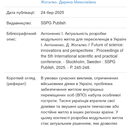
Жогалко, Дарина Миколаївна
Дата публікації:
24-бер-2025
Видавництво:
SSPG Publish
Бібліографічний
Антоненко І. Актуальність розробки
опис:
модульного житла для переселенців в Україні 
І. Антоненко, Д. Жогалко // Future of science:
innovations and perspectives : Proceedings of
the 5th International scientific and practical
conference. - Stockholm, Sweden : SSPG
Publish, 2025. - P. 245-248.
Короткий огляд
В умовах сучасних викликів, спричинених
(реферат):
військовими діями в Україні, проблема
забезпечення житлом внутрішньо
переміщених осіб (ВПО) набула особливої
гостроти. Тисячі українців втратили свої
домівки та змушені шукати тимчасове або
постійне житло в інших регіонах країни. У
цьому контексті розробка модульного житла
стає актуальним рішенням, яке дозволяє