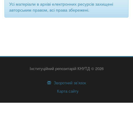
Усі матеріали в архіві електронних ресурсів захищені
авторським правом, всі права збережені.
Інституційний репозитарій КНУТД © 2026
Зворотний зв’язок
Карта сайту