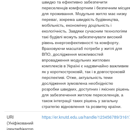
швидко та ефективно забезпечити
переселенців комфортним і безпечним місце
для проживання. Модульне житло має низку
переваг, зокрема швидкість будівництва,
мобільність, економічну доцільність і
екологічність. Завдяки сучасним технологіям
такі будівлі можуть забезпечувати високий
рівень енергоефективності та комфорту.
Враховуючи масштаб потреби у житлі для
ВПО, дослідження можливостей
впровадження модульних житлових
комплексів в Україні є надзвичайно важливим
як у короткостроковій, так і в довгостроковій
перспективі. Отже, актуальність теми
дослідження зумовлена необхідністю
розробки швидких, доступних і якісних рішень
для забезпечення житлом переселенців, а
також інтеграції таких рішень у загальну
стратегію відновлення та розвитку країни.
URI
https://er.knutd.edu.ua/handle/123456789/3161
(Уніфікований
ідентифікатор