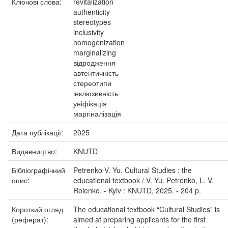
Ключові слова:
revitalization
authenticity
stereotypes
inclusivity
homogenization
marginalizing
відродження
автентичність
стереотипи
інклюзивність
уніфікація
маргіналізація
Дата публікації:
2025
Видавництво:
KNUTD
Бібліографічний
Petrenko V. Yu. Cultural Studies : the
опис:
educational textbook / V. Yu. Petrenko, L. V.
Roienko. - Kyiv : KNUTD, 2025. - 204 p.
Короткий огляд
The educational textbook “Cultural Studies” is
(реферат):
aimed at preparing applicants for the first