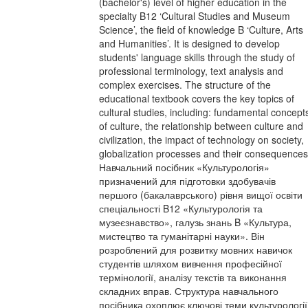
(bachelor's) level of higher education in the
specialty B12 ‘Cultural Studies and Museum
Science’, the field of knowledge B ‘Culture, Arts
and Humanities’. It is designed to develop
students' language skills through the study of
professional terminology, text analysis and
complex exercises. The structure of the
educational textbook covers the key topics of
cultural studies, including: fundamental concept
of culture, the relationship between culture and
civilization, the impact of technology on society,
globalization processes and their consequences
Навчальний посібник «Культурологія»
призначений для підготовки здобувачів
першого (бакалаврського) рівня вищої освіти
спеціальності B12 «Культурологія та
музеєзнавство», галузь знань B «Культура,
мистецтво та гуманітарні науки». Він
розроблений для розвитку мовних навичок
студентів шляхом вивчення професійної
термінології, аналізу текстів та виконання
складних вправ. Структура навчального
посібника охоплює ключові теми культурології