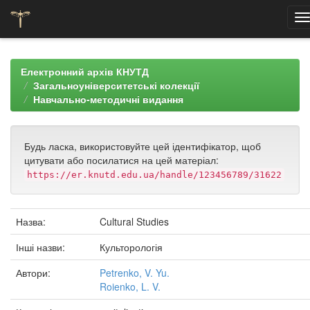
Skip
navigation
Електронний архів КНУТД
Загальноуніверситетські колекції
Навчально-методичні видання
Будь ласка, використовуйте цей ідентифікатор, щоб
цитувати або посилатися на цей матеріал:
https://er.knutd.edu.ua/handle/123456789/31622
Назва:
Cultural Studies
Інші назви:
Культорологія
Автори:
Petrenko, V. Yu.
Roienko, L. V.