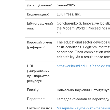
Дата публікації:
5-жов-2025
Видавництво:
Lulu Press, Inc.
Бібліографічний
Goncharenko S. Innovative logisti
опис:
the Modern World : Proceedings of 
48.
Короткий огляд
The educational sector develops un
(реферат):
crisis conditions. Logistics inform
coherence. Their combination with 
adaptability. As a result, these te
URI
https://er.knutd.edu.ua/handle/1
(Уніфікований
ідентифікатор
ресурсу):
Faculty:
Навчально-науковий інститут куль
Department:
Кафедра філології та перекладу
Розташовується
Матеріали наукових конференцій