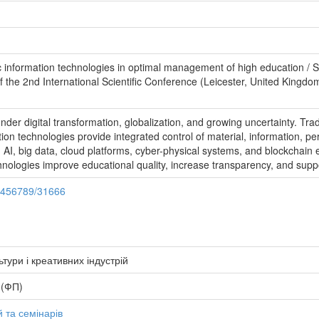
c information technologies in optimal management of high education / 
the 2nd International Scientific Conference (Leicester, United Kingdom,
der digital transformation, globalization, and growing uncertainty. Trad
ation technologies provide integrated control of material, information, 
AI, big data, cloud platforms, cyber-physical systems, and blockchain 
chnologies improve educational quality, increase transparency, and suppor
23456789/31666
тури і креативних індустрій
 (ФП)
 та семінарів