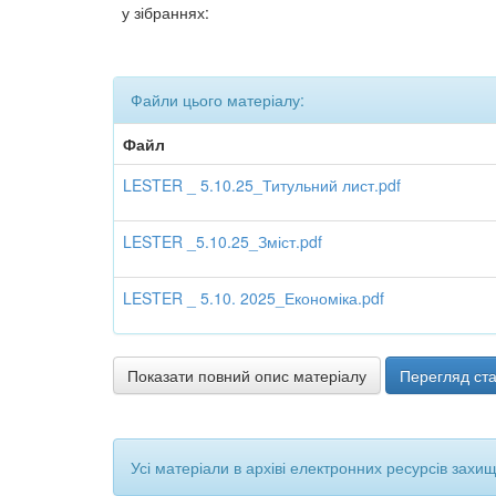
у зібраннях:
Файли цього матеріалу:
Файл
LESTER _ 5.10.25_Титульний лист.pdf
LESTER _5.10.25_Зміст.pdf
LESTER _ 5.10. 2025_Економіка.pdf
Показати повний опис матеріалу
Перегляд ста
Усі матеріали в архіві електронних ресурсів захи