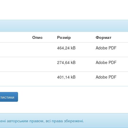
Опис
Розмір
Формат
464,24 kB
Adobe PDF
274,64 kB
Adobe PDF
401,14 kB
Adobe PDF
тистики
щені авторським правом, всі права збережені.