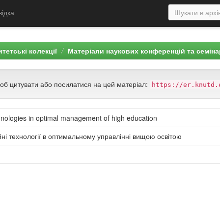
відка
тетські колекції
Матеріали наукових конференцій та семіна
щоб цитувати або посилатися на цей матеріал:
https://er.knutd.
echnologies in optimal management of high education
ійні технології в оптимальному управлінні вищою освітою