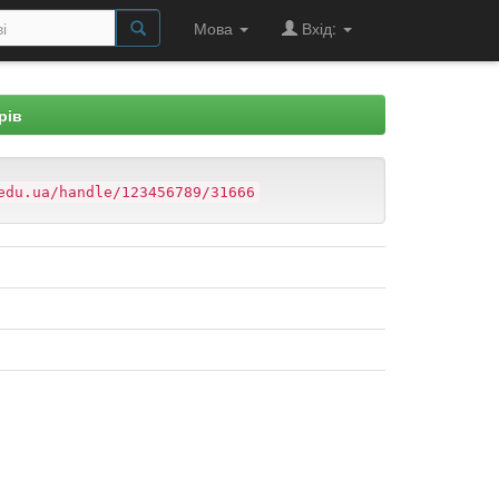
Мова
Вхід:
рів
edu.ua/handle/123456789/31666