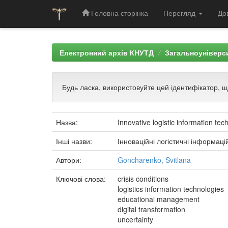
Головна сторінка
Перегляд
До
Skip
navigation
Електронний архів КНУТД
Загальноуніверси
Будь ласка, використовуйте цей ідентифікатор, 
Назва:
Innovative logistic information t
Інші назви:
Інноваційні логістичні інформац
Автори:
Goncharenko, Svitlana
Ключові слова:
crisis conditions
logistics information technologies
educational management
digital transformation
uncertainty