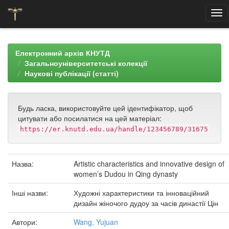
Skip
navigation
Електронний архів КНУТД
Загальноуніверситетські колекції
Наукові публікації (статті)
Будь ласка, використовуйте цей ідентифікатор, щоб
цитувати або посилатися на цей матеріал:
https://er.knutd.edu.ua/handle/123456789/31675
Назва:
Artistic characteristics and innovative design of
women’s Dudou in Qing dynasty
Інші назви:
Художні характеристики та інноваційний
дизайн жіночого дудоу за часів династії Цін
Автори:
Wang, Yujuan