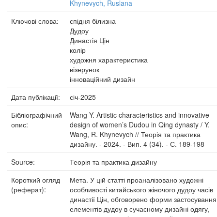
Khynevych, Ruslana
Ключові слова:
спідня білизна
Дудоу
Династія Цін
колір
художня характеристика
візерунок
інноваційний дизайн
Дата публікації:
січ-2025
Бібліографічний
Wang Y. Artistic characteristics and innovative
опис:
design of women’s Dudou in Qing dynasty / Y.
Wang, R. Khynevych // Теорія та практика
дизайну. - 2024. - Вип. 4 (34). - С. 189-198
Source:
Теорія та практика дизайну
Короткий огляд
Мета. У цій статті проаналізовано художні
(реферат):
особливості китайського жіночого дудоу часів
династії Цін, обговорено форми застосування
елементів дудоу в сучасному дизайні одягу,