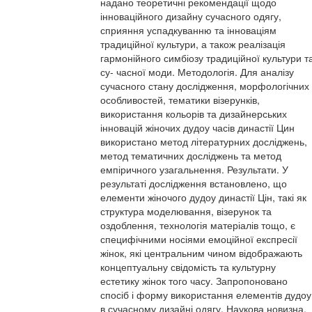
надано теоретичні рекомендації щодо
інноваційного дизайну сучасного одягу,
сприяння успадкуванню та інноваціям
традиційної культури, а також реалізація
гармонійного симбіозу традиційної культури т
су- часної моди. Методологія. Для аналізу
сучасного стану дослідження, морфологічних
особливостей, тематики візерунків,
використання кольорів та дизайнерських
інновацій жіночих дудоу часів династії Цин
використано метод літературних досліджень,
метод тематичних досліджень та метод
емпіричного узагальнення. Результати. У
результаті дослідження встановлено, що
елементи жіночого дудоу династії Цін, такі як
структура моделювання, візерунок та
оздоблення, технологія матеріалів тощо, є
специфічними носіями емоційної експресії
жінок, які центральним чином відображають
концептуальну свідомість та культурну
естетику жінок того часу. Запропоновано
спосіб і форму використання елементів дудоу
в сучасному дизайні одягу. Наукова новизна.