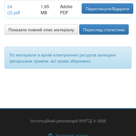
24
1,65
Adobe
Переглянути/Відкрити
(2).pdf
MB
PDF
Показати повний опис матеріалу
Перегляд статистики
Усі матеріали в архіві електронних ресурсів захищені
авторським правом, всі права збережені.
Інституційний репозитарій КНУТД © 2026
Зворотний зв’язок