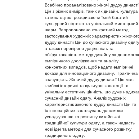
Всебічно проаналізовано жіночі дудоу династі
Цін з різних вимірів, таких як дизайн, культура
та мистецтво, розкриваючи їхній багатий
культурний підтекст та унікальний мистецький
шарм. Запропоновано конкретний метод
застосування художніх характеристик жіночог
дудоу династії Цін до сучасного дизайну одягу
а також перевірено доцільність та
обґрунтованість методу дизайну за допомого
емпіричного дослідження та аналізу
конкретних випадків, щоб надати емпіричні
докази для інноваційного дизайну. Практична
значущість. Жіночий дудоу династії Цін має
глибокі історичні та культурні конотації та
унікальну естетичну цінність, що дуже надиха
сучасний дизайн одягу. Аналіз художніх
характеристик жіночого дудоу династії Цін та
їх інноваційних застосувань допоможе
успадкуванню та розвитку китайської
традиційної культури одягу, а також надасть
нові ідеї та методи для сучасного розвитку
традиційного одягу.