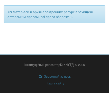
Усі матеріали в архіві електронних ресурсів захищені
авторським правом, всі права збережені.
Інституційний репозитарій КНУТД © 2026
Зворотний зв’язок
Карта сайту