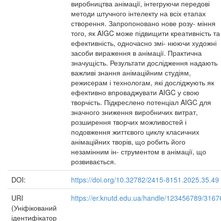
виробництва анімації, інтегруючи передові
методи штучного інтелекту на всіх етапах
створення. Запропоновано нове розу- міння
того, як AIGC може підвищити креативність та
ефективність, одночасно змі- нюючи художні
засоби вираження в анімації. Практична
значущість. Результати дослідження надають
важливі знання анімаційним студіям,
режисерам і технологам, які досліджують як
ефективно впроваджувати AIGC у свою
творчість. Підкреслено потенціал AIGC для
значного зниження виробничих витрат,
розширення творчих можливостей і
подовження життєвого циклу класичних
анімаційних творів, що робить його
незамінним ін- струментом в анімації, що
розвивається.
DOI:
https://doi.org/10.32782/2415-8151.2025.35.49
URI
https://er.knutd.edu.ua/handle/123456789/3167
(Уніфікований
ідентифікатор