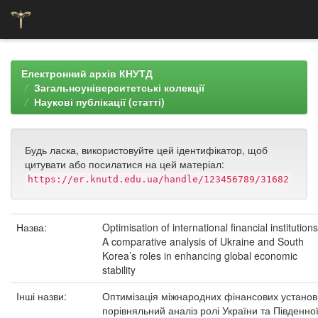
Skip
navigation
Електронний архів КНУТД
Загальноуніверситетські колекції
Наукові публікації (статті)
Будь ласка, використовуйте цей ідентифікатор, щоб
цитувати або посилатися на цей матеріал:
https://er.knutd.edu.ua/handle/123456789/31682
Назва:
Optimisation of international financial institutions
A comparative analysis of Ukraine and South
Korea’s roles in enhancing global economic
stability
Інші назви:
Оптимізація міжнародних фінансових установ
порівняльний аналіз ролі України та Південно