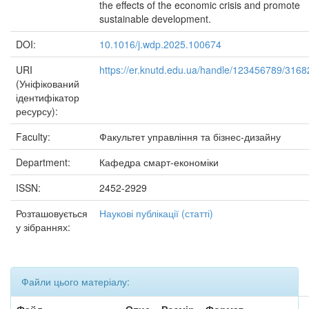
the effects of the economic crisis and promote
sustainable development.
DOI:
10.1016/j.wdp.2025.100674
URI
https://er.knutd.edu.ua/handle/123456789/3168
(Уніфікований
ідентифікатор
ресурсу):
Faculty:
Факультет управління та бізнес-дизайну
Department:
Кафедра смарт-економіки
ISSN:
2452-2929
Розташовується
Наукові публікації (статті)
у зібраннях:
Файли цього матеріалу: