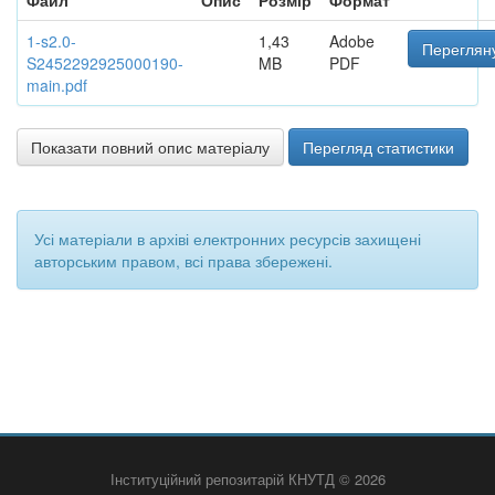
Файл
Опис
Розмір
Формат
1-s2.0-
1,43
Adobe
Перегляну
S2452292925000190-
MB
PDF
main.pdf
Показати повний опис матеріалу
Перегляд статистики
Усі матеріали в архіві електронних ресурсів захищені
авторським правом, всі права збережені.
Інституційний репозитарій КНУТД © 2026