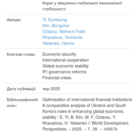
Кореї у зміцненні глобальної економічної
стабільності
Автори:
Yi, Eunkyung
Kim, Bongchul
Oztarsu, Mehmet Fatih
Khaustova, Yevheniia
Yatsenko, Hanna
Ключові слова:
Economic security
International cooperation
Global economic stability
IFI governance reforms
Financial crises
Дата публікації:
чер-2025
Бібліографічний
Optimisation of international financial institutions
опис:
A comparative analysis of Ukraine and South
Korea’s roles in enhancing global economic
stability / E. Yi, B. Kim, M. F. Oztarsu, Y.
Khaustova, H. Yatsenko // World Development
Perspectives. – 2025. – Т. 38. – 100674.