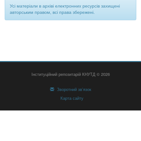
Усі матеріали в архіві електронних ресурсів захищені
авторським правом, всі права збережені.
Інституційний репозитарій КНУТД © 2026
Зворотний зв’язок
Карта сайту