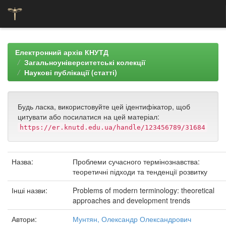
Skip
navigation
Електронний архів КНУТД
Загальноуніверситетські колекції
Наукові публікації (статті)
Будь ласка, використовуйте цей ідентифікатор, щоб
цитувати або посилатися на цей матеріал:
https://er.knutd.edu.ua/handle/123456789/31684
Назва:
Проблеми сучасного термінознавства:
теоретичні підходи та тенденції розвитку
Інші назви:
Problems of modern terminology: theoretical
approaches and development trends
Автори:
Мунтян, Олександр Олександрович