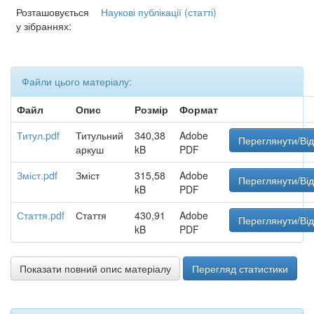
Розташовується
Наукові публікації (статті)
у зібраннях:
Файли цього матеріалу:
Файл
Опис
Розмір
Формат
Титул.pdf
Титульний
340,38
Adobe
Переглянути/Від
аркуш
kB
PDF
Зміст.pdf
Зміст
315,58
Adobe
Переглянути/Від
kB
PDF
Стаття.pdf
Стаття
430,91
Adobe
Переглянути/Від
kB
PDF
Показати повний опис матеріалу
Перегляд статистики