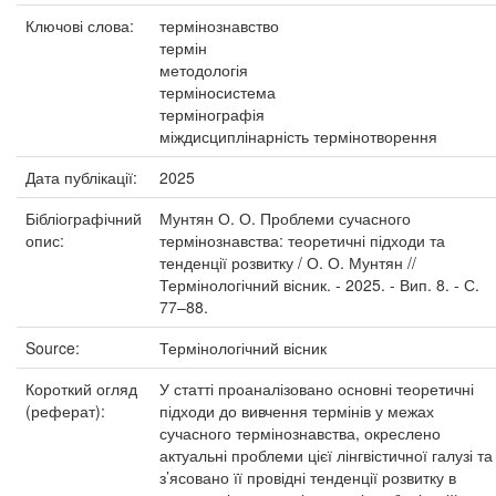
Ключові слова:
термінознавство
термін
методологія
терміносистема
термінографія
міждисциплінарність термінотворення
Дата публікації:
2025
Бібліографічний
Мунтян О. О. Проблеми сучасного
опис:
термінознавства: теоретичні підходи та
тенденції розвитку / О. О. Мунтян //
Термінологічний вісник. - 2025. - Вип. 8. - С.
77–88.
Source:
Термінологічний вісник
Короткий огляд
У статті проаналізовано основні теоретичні
(реферат):
підходи до вивчення термінів у межах
сучасного термінознавства, окреслено
актуальні проблеми цієї лінгвістичної галузі та
з’ясовано її провідні тенденції розвитку в