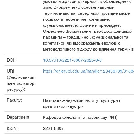
умовах міждисциплінарних і глобалізаційних
змін. Виокремлено основні напрями
термінознавства, серед яких провідне місце
посідають теоретичне, когнітивне,
функціональне, історичне й прикладне.
Окреслено формування трьох дослідницьких
парадигм – традиційної, функціональної та
когнітивної, які відображають еволюцію
методологійного підходу до вивчення термінів
DOI:
10.37919/2221-8807-2025-8-6
URI
https://er.knutd.edu.ua/handle/123456789/3168
(Уніфікований
ідентифікатор
ресурсу):
Faculty:
Навчально-науковий інститут культури і
креативних індустрій
Department:
Кафедра філології та перекладу (ФП)
ISSN:
2221-8807