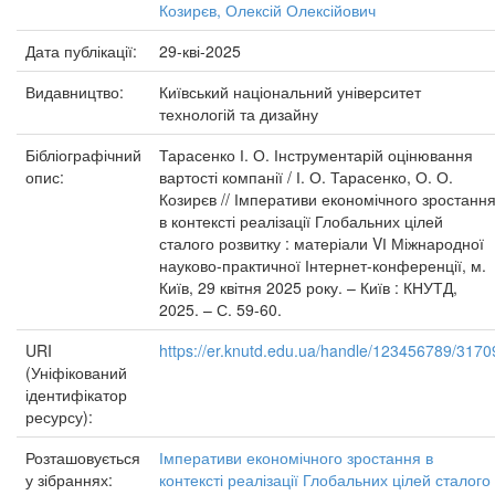
Козирєв, Олексій Олексійович
Дата публікації:
29-кві-2025
Видавництво:
Київський національний університет
технологій та дизайну
Бібліографічний
Тарасенко І. О. Інструментарій оцінювання
опис:
вартості компанії / І. О. Тарасенко, О. О.
Козирєв // Імперативи економічного зростанн
в контексті реалізації Глобальних цілей
сталого розвитку : матеріали VІ Міжнародної
науково-практичної Інтернет-конференції, м.
Київ, 29 квітня 2025 року. – Київ : КНУТД,
2025. – С. 59-60.
URI
https://er.knutd.edu.ua/handle/123456789/3170
(Уніфікований
ідентифікатор
ресурсу):
Розташовується
Імперативи економічного зростання в
у зібраннях:
контексті реалізації Глобальних цілей сталого