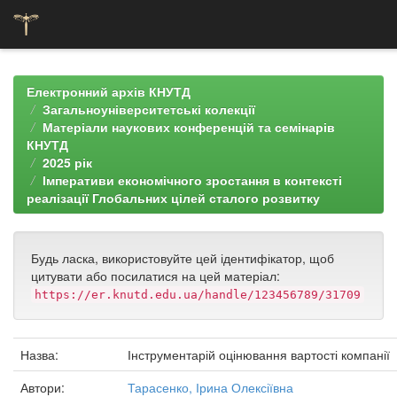
Skip
navigation
Електронний архів КНУТД
Загальноуніверситетські колекції
Матеріали наукових конференцій та семінарів
КНУТД
2025 рік
Імперативи економічного зростання в контексті
реалізації Глобальних цілей сталого розвитку
Будь ласка, використовуйте цей ідентифікатор, щоб
цитувати або посилатися на цей матеріал:
https://er.knutd.edu.ua/handle/123456789/31709
Назва:
Інструментарій оцінювання вартості компанії
Автори:
Тарасенко, Ірина Олексіївна