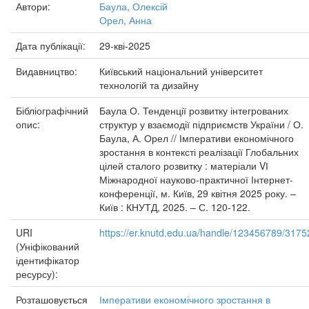
Автори:
Баула, Олексій
Орел, Анна
Дата публікації:
29-кві-2025
Видавництво:
Київський національний університет
технологій та дизайну
Бібліографічний
Баула О. Тенденції розвитку інтегрованих
опис:
структур у взаємодії підприємств України / О.
Баула, А. Орел // Імперативи економічного
зростання в контексті реалізації Глобальних
цілей сталого розвитку : матеріали VІ
Міжнародної науково-практичної Інтернет-
конференції, м. Київ, 29 квітня 2025 року. –
Київ : КНУТД, 2025. – С. 120-122.
URI
https://er.knutd.edu.ua/handle/123456789/3175
(Уніфікований
ідентифікатор
ресурсу):
Розташовується
Імперативи економічного зростання в