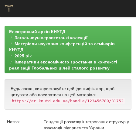
Skip
navigation
Електронний архів КНУТД
Загальноуніверситетські колекції
Матеріали наукових конференцій та семінарів
КНУТД
2025 рік
Імперативи економічного зростання в контексті
реалізації Глобальних цілей сталого розвитку
Будь ласка, використовуйте цей ідентифікатор, щоб
цитувати або посилатися на цей матеріал:
https://er.knutd.edu.ua/handle/123456789/31752
Назва:
Тенденції розвитку інтегрованих структур у
взаємодії підприємств України