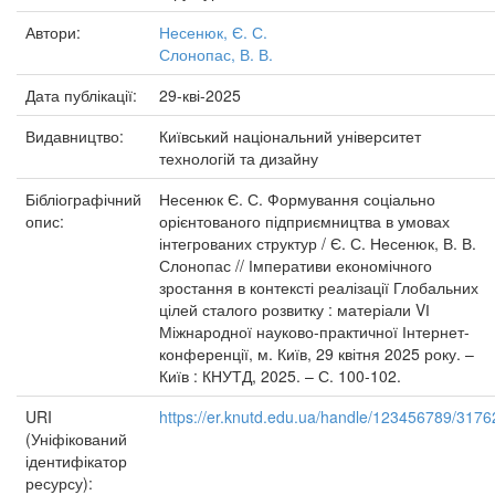
Автори:
Несенюк, Є. С.
Слонопас, В. В.
Дата публікації:
29-кві-2025
Видавництво:
Київський національний університет
технологій та дизайну
Бібліографічний
Несенюк Є. С. Формування соціально
опис:
орієнтованого підприємництва в умовах
інтегрованих структур / Є. С. Несенюк, В. В.
Слонопас // Імперативи економічного
зростання в контексті реалізації Глобальних
цілей сталого розвитку : матеріали VІ
Міжнародної науково-практичної Інтернет-
конференції, м. Київ, 29 квітня 2025 року. –
Київ : КНУТД, 2025. – С. 100-102.
URI
https://er.knutd.edu.ua/handle/123456789/3176
(Уніфікований
ідентифікатор
ресурсу):