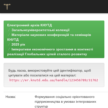
Skip
navigation
Електронний архів КНУТД
Загальноуніверситетські колекції
Матеріали наукових конференцій та семінарів
КНУТД
2025 рік
Імперативи економічного зростання в контексті
реалізації Глобальних цілей сталого розвитку
Будь ласка, використовуйте цей ідентифікатор, щоб
цитувати або посилатися на цей матеріал:
https://er.knutd.edu.ua/handle/123456789/31762
Назва:
Формування соціально орієнтованого
підприємництва в умовах інтегрованих
структур