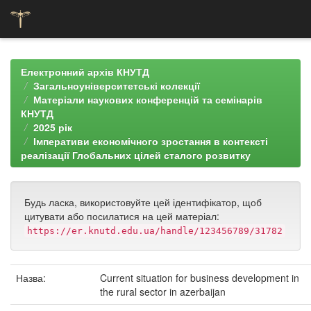
Skip
navigation
Електронний архів КНУТД
Загальноуніверситетські колекції
Матеріали наукових конференцій та семінарів
КНУТД
2025 рік
Імперативи економічного зростання в контексті
реалізації Глобальних цілей сталого розвитку
Будь ласка, використовуйте цей ідентифікатор, щоб
цитувати або посилатися на цей матеріал:
https://er.knutd.edu.ua/handle/123456789/31782
Назва:
Current situation for business development in
the rural sector in azerbaijan