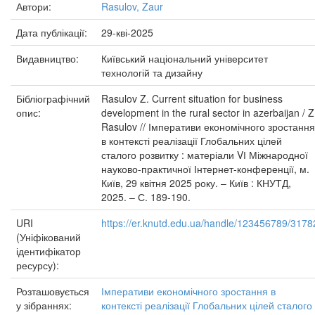
Автори:
Rasulov, Zaur
Дата публікації:
29-кві-2025
Видавництво:
Київський національний університет
технологій та дизайну
Бібліографічний
Rasulov Z. Current situation for business
опис:
development in the rural sector in azerbaijan / Z
Rasulov // Імперативи економічного зростання
в контексті реалізації Глобальних цілей
сталого розвитку : матеріали VІ Міжнародної
науково-практичної Інтернет-конференції, м.
Київ, 29 квітня 2025 року. – Київ : КНУТД,
2025. – С. 189-190.
URI
https://er.knutd.edu.ua/handle/123456789/3178
(Уніфікований
ідентифікатор
ресурсу):
Розташовується
Імперативи економічного зростання в
у зібраннях:
контексті реалізації Глобальних цілей сталого