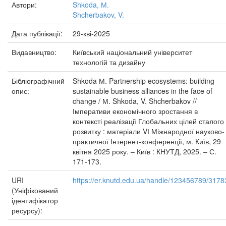
Автори:
Shkoda, М.
Shcherbakov, V.
Дата публікації:
29-кві-2025
Видавництво:
Київський національний університет
технологій та дизайну
Бібліографічний
Shkoda М. Partnership ecosystems: building
опис:
sustainable business alliances in the face of
change / М. Shkoda, V. Shcherbakov //
Імперативи економічного зростання в
контексті реалізації Глобальних цілей сталого
розвитку : матеріали VІ Міжнародної науково-
практичної Інтернет-конференції, м. Київ, 29
квітня 2025 року. – Київ : КНУТД, 2025. – С.
171-173.
URI
https://er.knutd.edu.ua/handle/123456789/3178
(Уніфікований
ідентифікатор
ресурсу):