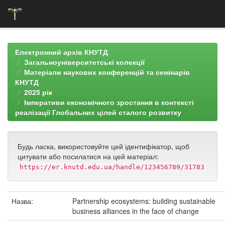
Skip
navigation
Електронний архів КНУТД
Загальноуніверситетські колекції
Матеріали наукових конференцій та семінарів
КНУТД
2025 рік
Імперативи економічного зростання в контексті
реалізації Глобальних цілей сталого розвитку
Будь ласка, використовуйте цей ідентифікатор, щоб
цитувати або посилатися на цей матеріал:
https://er.knutd.edu.ua/handle/123456789/31783
Назва:
Partnership ecosystems: building sustainable
business alliances in the face of change