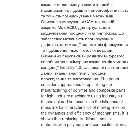
композити дає змогу знизити інерційні
навантаження, підвищити енергоефективніст
та точність позиціонування механізмів.
Описано застосування CAE-технологій,
зокрема Moldex3D, для віртуального
моделювання процесу лиття під тиском, що
забезпечує можливість прогнозування
дефектів, оптимізації параметрів формування
та підвищення якості готових деталей.
Визначено перспективи розвитку цифрового
виробництва полімерних компонентів у межа
концепції Industry 4.0, заснованої на інтеграці
даних, знань і аналітики у процеси
проєктування та виготовлення. The paper
considers approaches to optimizing the
manufacturing of polymer and composite parts
for light industry machinery using Industry 4.0
technologies. The focus is on the influence of
mass-inertial characteristics of moving links on
the dynamics and efficiency of mechanisms. It i
shown that replacing traditional metallic
materials with polymers and composites allows