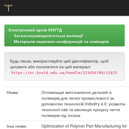
Skip
navigation
Електронний архів КНУТД
Загальноуніверситетські колекції
Матеріали наукових конференцій та семінарів
Будь ласка, використовуйте цей ідентифікатор, щоб
цитувати або посилатися на цей матеріал:
https://er.knutd.edu.ua/handle/123456789/31825
Назва:
Оптимізація виготовлення деталей із
полімерів для легкої промисловості за
допомогою технологій Industry 4.0: розвиток
технології cae та еволюція процесу лиття
полімерів під тиском
Інші назви:
Optimization of Polymer Part Manufacturing for