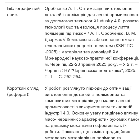
Бібліографічний
Оробченко А. П. Оптимізація виготовлення
опис:
деталей із полімерів для легкої промисловост
за допомогою технологій Industry 4.0: розвито
технології cae та еволюція процесу лиття
полімерів під тиском / А. П. Оробченко, В. М.
Дворжак // Комплексне забезпечення якості
технологічних процесів та систем (КЗЯТПС
-2025) : матеріали тез доповідей XV
Міжнародної науково-практичної конференції
м. Чернігів, 22-23 травня 2025 року. – У 2 т. –
Чернігів : НУ "Чернігівська політехніка", 2025. 
Т. 1. – С. 252-254.
Короткий огляд
У роботі розглянуто підходи до оптимізації
(реферат):
виготовлення деталей із полімерних та
композитних матеріалів для машин легкої
промисловості з використанням технологій
Індустрії 4.0. Основну увагу приділено впливу
масо-інерційних характеристик рухомих лано
на динаміку механізмів і ефективність їх
роботи. Показано, що заміна традиційних
металевих матеріалів на полімери та