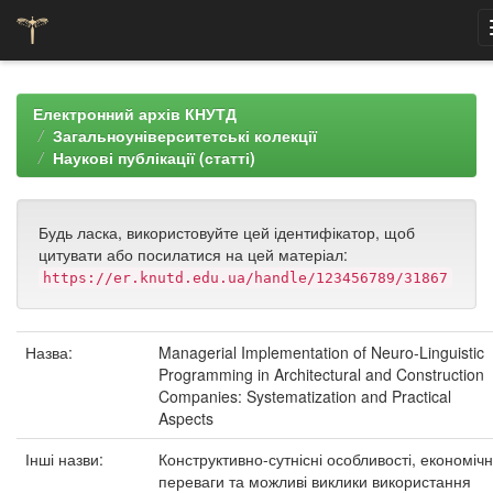
Skip
navigation
Електронний архів КНУТД
Загальноуніверситетські колекції
Наукові публікації (статті)
Будь ласка, використовуйте цей ідентифікатор, щоб
цитувати або посилатися на цей матеріал:
https://er.knutd.edu.ua/handle/123456789/31867
Назва:
Managerial Implementation of Neuro-Linguistic
Programming in Architectural and Construction
Companies: Systematization and Practical
Aspects
Інші назви:
Конструктивно-сутнісні особливості, економічн
переваги та можливі виклики використання