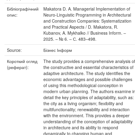
Бібліографічний
Makatora D. A. Managerial Implementation of
опис:
Neuro-Linguistic Programming in Architectural
and Construction Companies: Systematization
and Practical Aspects / D. Makatora, R.
Kubanov, A. Mykhalko // Business Inform. –
2025. – № 6. – С. 483–498.
Source:
Бізнес Інформ
Короткий огляд
The study provides a comprehensive analysis o
(реферат):
the constructive and essential characteristics of
adaptive architecture. The study identifies the
economic advantages and possible challenges
of using this methodological conception in
modern urban planning. The authors examine i
detail the key principles of adaptability, such as:
the city as a living organism; flexibility and
multifunctionality; renewability and interaction
with the environment. This provides a deeper
understanding of the conception of adaptability
in architecture and its ability to respond
dynamically to changing human and