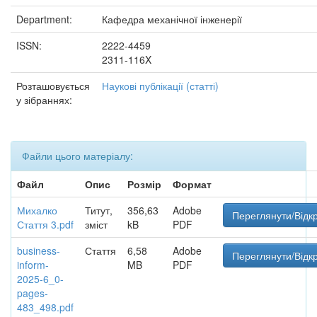
Department:
Кафедра механічної інженерії
ISSN:
2222-4459
2311-116X
Розташовується
Наукові публікації (статті)
у зібраннях:
Файли цього матеріалу:
Файл
Опис
Розмір
Формат
Михалко
Титут,
356,63
Adobe
Переглянути/Відк
Стаття 3.pdf
зміст
kB
PDF
business-
Стаття
6,58
Adobe
Переглянути/Відк
inform-
MB
PDF
2025-6_0-
pages-
483_498.pdf