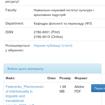
ресурсу):
Faculty:
Навчально-науковий інститут культури і
креативних індустрій
Department:
Кафедра філології та перекладу (ФП)
ISSN:
2786-8001 (Print)
2786-801X (Online)
Розташовується
Наукові публікації (статті)
у зібраннях:
Файли цього матеріалу:
Файл
Опис
Розмір
Формат
Fedorenko_Phenomenon
1,98
Adobe
Перегл
of intertextuality in
MB
PDF
linguistic and
translational