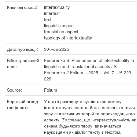
Ключові слова:
intertextuality
intertext
text
linguistic aspect
translation aspect
typology of intertextuality
Дата публікації:
30-жов-2025
Бібліографічний
Fedorenko S. Phenomenon of intertextuality in
опис:
linguistic and translational aspects / S.
Fedorenko // Folium. - 2025. - Vol. 7. - P. 223-
229.
Source:
Folium
Короткий огляд
У статті розглянуто сутність феномену
(реферат):
інтертекстуальності та його типологію з точки
зору лінгвістичних теорій та перекладацького
аспекту. З’ясовано, що інтертекстуальність як
ознака будь-якого твору, визначається
науковцями як діалог тексту з текстом,