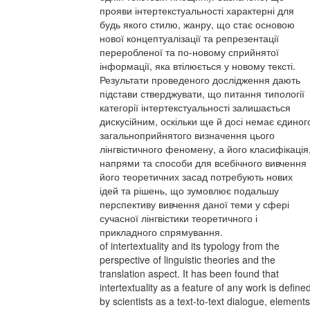
прояви інтертекстуальності характерні для
будь якого стилю, жанру, що стає основою
нової концептуалізації та репрезентації
переробленої та по-новому сприйнятої
інформації, яка втілюється у новому тексті.
Результати проведеного дослідження дають
підстави стверджувати, що питання типології
категорії інтертекстуальності залишається
дискусійним, оскільки ще й досі немає єдиног
загальноприйнятого визначення цього
лінгвістичного феномену, а його класифікація
напрями та способи для всебічного вивчення
його теоретичних засад потребують нових
ідей та рішень, що зумовлює подальшу
перспективу вивчення даної теми у сфері
сучасної лінгвістики теоретичного і
прикладного спрямування.
of intertextuality and its typology from the
perspective of linguistic theories and the
translation aspect. It has been found that
intertextuality as a feature of any work is define
by scientists as a text-to-text dialogue, elements