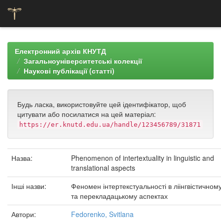
Skip
navigation
Електронний архів КНУТД
Загальноуніверситетські колекції
Наукові публікації (статті)
Будь ласка, використовуйте цей ідентифікатор, щоб
цитувати або посилатися на цей матеріал:
https://er.knutd.edu.ua/handle/123456789/31871
Назва:
Phenomenon of intertextuality in linguistic and
translational aspects
Інші назви:
Феномен інтертекстуальності в ліінгвістичном
та перекладацькому аспектах
Автори:
Fedorenko, Svitlana