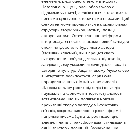
елементи, риси одного тексту в іншому.
Наголошено, що ці риси обов’язково є
відомими читачеві, асоціюються з текстами та
певними культурно історичними епохами. Це
феномен може проявлятися на різних рівнях
структури твору: жанру, мотиву, позиції
автора, читача. Окреслено, що всі форми
інтертекстуальності є знаками певної культури
епохи чи ідеостилю будь-якого автора
(зазвичай класика), які в процесі свого
використання набули декількох підтекстів,
завдяки цьому уможливлюючи діалог текстів,
авторів та культур. Завдяки цьому “чуже слово
в інтертексті посилюється, сприяючи
породженню нових імпліцитних смислів.
Шляхом аналізу різних підходів і поглядів
науковців на феномен інтертекстуальності
встановлено, що він полягає в новому
прочитанні твору з погляду міжтекстових
зв’язків, зокрема виявлення різних форм і
напрямів письма (цитата, ремінісценція,
алюзія, плагіат, трансформація, стилізація в
одній текстовій площині). Зазначено, що