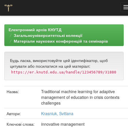
Skip
navigation
Електронний архів КНУТД
Загальноуніверситетські колекції
Матеріали наукових конференцій та семінарів
Будь ласка, використовуйте цей ідентифікатор, щоб
цитувати або посилатися на цей матеріал:
https://er.knutd.edu.ua/handle/123456789/31880
Назва:
Traditional machine learning for adaptive
management of education in crisis contexts
challenges
Автори:
Krasniuk, Svitlana
Ключові слова:
innovative management