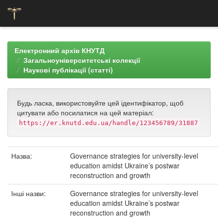
Skip
navigation
Електронний архів КНУТД
Загальноуніверситетські колекції
Наукові публікації (статті)
Будь ласка, використовуйте цей ідентифікатор, щоб
цитувати або посилатися на цей матеріал:
https://er.knutd.edu.ua/handle/123456789/31887
Назва:
Governance strategies for university-level
education amidst Ukraine’s postwar
reconstruction and growth
Інші назви:
Governance strategies for university-level
education amidst Ukraine’s postwar
reconstruction and growth