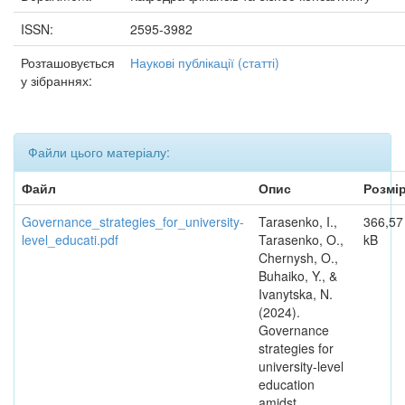
ISSN:
2595-3982
Розташовується
Наукові публікації (статті)
у зібраннях:
Файли цього матеріалу:
Файл
Опис
Розмі
Governance_strategies_for_university-
Tarasenko, I.,
366,57
level_educati.pdf
Tarasenko, O.,
kB
Chernysh, O.,
Buhaiko, Y., &
Ivanytska, N.
(2024).
Governance
strategies for
university-level
education
amidst