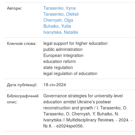
Автори:
Tarasenko, Iryna
Tarasenko, Oleksii
Chernysh, Olga
Buhaiko, Yuliia
Ivanytska, Nataliia
Ключові слова:
legal support for higher education
public administration
European integration
education reform
state regulation
legal regulation of education
Дата публікації:
18-січ-2024
Бібліографічний
Governance strategies for university-level
опис:
education amidst Ukraine’s postwar
reconstruction and growth / I. Tarasenko, O.
Tarasenko, O. Chernysh, Y. Buhaiko, N.
Ivanytska // Multidisciplinary Reviews. - 2024. -
№ 8. - e2024spe056.