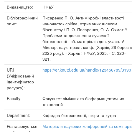
Видавництво:
НФаУ
Бібліографічний
Писаренко П. О. Антимікробні властивості
опис:
наночасток срібла, отриманих шляхом
біосинтезу / П. О. Писаренко, О. А. Охмат //
Проблеми та досягнення сучасної
біотехнології : зб. матеріалів доп. учасн. V
Міжнар. наук.-практ. конф. (Харків, 28 березн
2025 року). - Харків : НФаУ, 2025. - С. 320–
321.
URI
https://er.knutd.edu.ua/handle/123456789/3190
(Уніфікований
ідентифікатор
ресурсу):
Faculty:
Факультет хімічних та біофармацевтичних
технологій
Department:
Кафедра біотехнології, шкіри та хутра
Розташовується
Матеріали наукових конференцій та семінарі