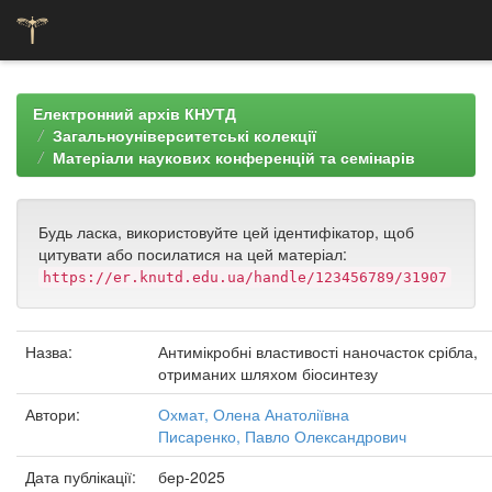
Skip
navigation
Електронний архів КНУТД
Загальноуніверситетські колекції
Матеріали наукових конференцій та семінарів
Будь ласка, використовуйте цей ідентифікатор, щоб
цитувати або посилатися на цей матеріал:
https://er.knutd.edu.ua/handle/123456789/31907
Назва:
Антимікробні властивості наночасток срібла,
отриманих шляхом біосинтезу
Автори:
Охмат, Олена Анатоліївна
Писаренко, Павло Олександрович
Дата публікації:
бер-2025