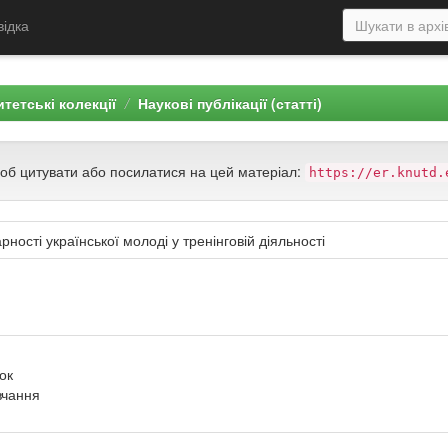
відка
тетські колекції
Наукові публікації (статті)
щоб цитувати або посилатися на цей матеріал:
https://er.knutd.
ості української молоді у тренінговій діяльності
ок
вчання