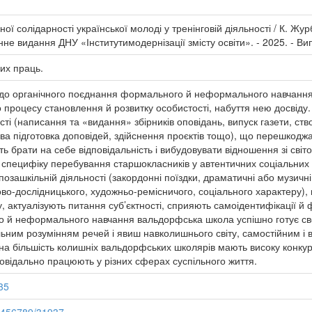
 солідарності української молоді у тренінговій діяльності / К. Журб
не видання ДНУ «Інститутимодернізації змісту освіти». - 2025. - Вип.
вих праць.
и до органічного поєднання формального й неформального навчання 
 процесу становлення й розвитку особистості, набуття нею досвіду.
сті (написання та «видання» збірників оповідань, випуск газети, ство
пова підготовка доповідей, здійснення проєктів тощо), що перешкодж
ть брати на себе відповідальність і вибудовувати відношення зі сві
о специфіку перебування старшокласників у автентичних соціальних
і позашкільній діяльності (закордонні поїздки, драматичні або музичн
о-дослідницького, художньо-ремісничого, соціального характеру), 
у, актуалізують питання суб’єктності, сприяють самоідентифікації й
 й неформального навчання вальдорфська школа успішно готує сво
альним розумінням речей і явиш навколишнього світу, самостійним і
а більшість колишніх вальдорфських школярів мають високу конкур
дповідально працюють у різних сферах суспільного життя.
35