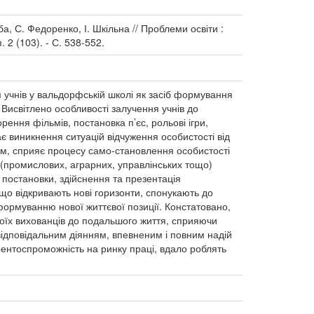
а, С. Федоренко, І. Шкільна // Проблеми освіти :
 2 (103). - С. 538-552.
учнів у вальдорфській школі як засіб формування
 Висвітлено особливості залучення учнів до
рення фільмів, постановка п’єс, рольові ігри,
ає виникнення ситуацій відчуження особистості від
том, сприяє процесу само-становлення особистості
 (промислових, аграрних, управлінських тощо)
і постановки, здійснення та презентація
що відкривають нові горизонти, спонукають до
 формуванню нової життєвої позиції. Констатовано,
їх вихованців до подальшого життя, сприяючи
 відповідальним діянням, впевненим і повним надій
ентоспроможність на ринку праці, вдало роблять