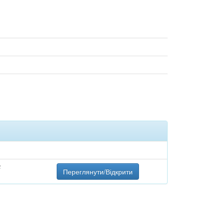
F
Переглянути/Відкрити