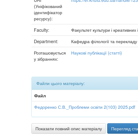
URI
https://er.knutd.edu.ua/handle/1
(Уніфікований
ідентифікатор
ресурсу):
Faculty:
Факультет культури і креативних 
Department:
Кафедра філології та перекладу
Розташовується
Наукові публікації (статті)
у зібраннях:
Файли цього матеріалу:
Файл
Федоренко С.В._Проблеми освіти 2(103) 2025.pdf
Показати повний опис матеріалу
Перегляд ста