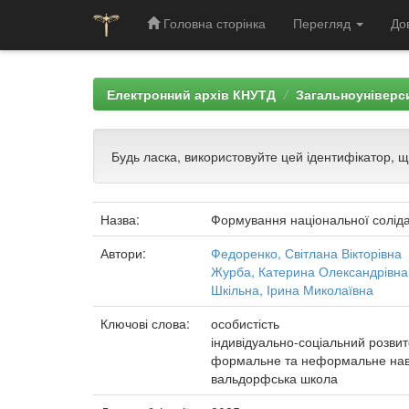
Головна сторінка
Перегляд
До
Skip
navigation
Електронний архів КНУТД
Загальноуніверси
Будь ласка, використовуйте цей ідентифікатор, 
Назва:
Формування національної солідарн
Автори:
Федоренко, Світлана Вікторівна
Журба, Катерина Олександрівна
Шкільна, Ірина Миколаївна
Ключові слова:
особистість
індивідуально-соціальний розвит
формальне та неформальне на
вальдорфська школа