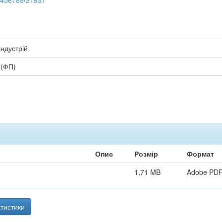
23456789/31937
індустрій
 (ФП)
Опис
Розмір
Формат
1,71 MB
Adobe PD
тистики