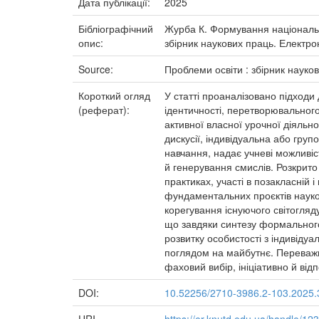
Дата публікації:
2025
Бібліографічний
Журба К. Формування національної
опис:
збірник наукових праць. Електрон
Source:
Проблеми освіти : збірник науко
Короткий огляд
У статті проаналізовано підход
(реферат):
ідентичності, перетворювального
активної власної урочної діяльно
дискусії, індивідуальна або гру
навчання, надає учневі можливіс
й генерування смислів. Розкрит
практиках, участі в позакласній 
фундаментальних проєктів науков
корегування існуючого світогляд
що завдяки синтезу формального
розвитку особистості з індивіду
поглядом на майбутнє. Переважн
фаховий вибір, ініціативно й ві
DOI:
10.52256/2710-3986.2-103.2025.