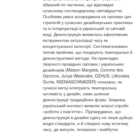
зібраний по частинах, що відповідає
сучасному постмодерному світовідчуттю.
Особлива увага зосереджена на проявах цих
стратегій у сучасних дизайнерських практиках
та їх інтерпретації в українській та світовій
моді. Деконструкція виявилась ефективним
інструментом актуалізації часу як
концептуальної категорії. Систематизовано
типові прийоми, що поєднують темпоральні й
деконструктивні методи. На прикладах
творчості провідних світових і українських
дизайнерів (Maison Margiela, Comme des
Garcons, Junya Watanabe, DZHUS, Litkovska,
Gunia, KSENIASCHNAIDER) показано, як
сучасні митці інтегрують темпоральну
чутливість у дизайн, саме шляхом
деконструкції традиційних форм. Зокрема,
український контекст виявляє власні спроби
«роботи з пам’яттю». Підтверджено, що
деконструкція в дизайні одягу не лише руйнує
модні стандарти, а й створює нову естетику
часу, де минуле, теперішнє і майбутнє