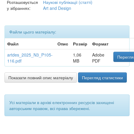
Розташовується
Наукові публікації (статті)
у зібраннях:
Art and Design
Файли цього матеріалу:
Файл
Опис
Розмір
Формат
artdes_2025_N3_P105-
1,06
Adobe
Перегля
116.pdf
MB
PDF
Показати повний опис матеріалу
Перегляд статистики
Усі матеріали в архіві електронних ресурсів захищені
авторським правом, всі права збережені.