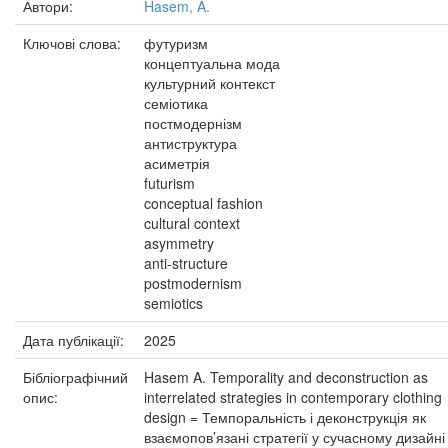
Автори:
Hasem, A.
Ключові слова:
футуризм
концептуальна мода
культурний контекст
семіотика
постмодернізм
антиструктура
асиметрія
futurism
conceptual fashion
cultural context
asymmetry
anti-structure
postmodernism
semiotics
Дата публікації:
2025
Бібліографічний
Hasem A. Temporality and deconstruction as
опис:
interrelated strategies in contemporary clothing
design = Темпоральність і деконструкція як
взаємопов’язані стратегії у сучасному дизайні