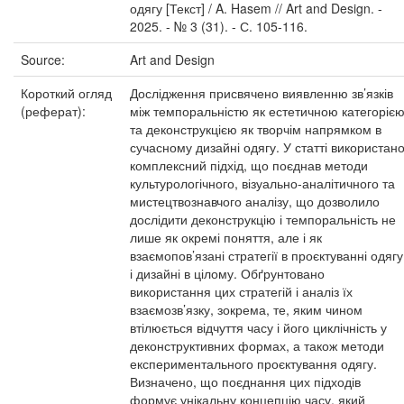
одягу [Текст] / A. Hasem // Art and Design. -
2025. - № 3 (31). - С. 105-116.
Source:
Art and Design
Короткий огляд
Дослідження присвячено виявленню зв’язків
(реферат):
між темпоральністю як естетичною категоріє
та деконструкцією як творчім напрямком в
сучасному дизайні одягу. У статті використан
комплексний підхід, що поєднав методи
культурологічного, візуально-аналітичного та
мистецтвознавчого аналізу, що дозволило
дослідити деконструкцію і темпоральність не
лише як окремі поняття, але і як
взаємопов’язані стратегії в проєктуванні одягу
і дизайні в цілому. Обґрунтовано
використання цих стратегій і аналіз їх
взаємозв’язку, зокрема, те, яким чином
втілюється відчуття часу і його циклічність у
деконструктивних формах, а також методи
експериментального проєктування одягу.
Визначено, що поєднання цих підходів
формує унікальну концепцію часу, який