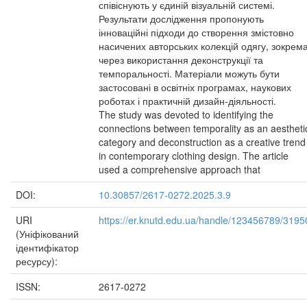
співіснують у єдиній візуальній системі.
Результати дослідження пропонують
інноваційні підходи до створення змістовно
насичених авторських колекцій одягу, зокрем
через використання деконструкції та
темпоральності. Матеріали можуть бути
застосовані в освітніх програмах, наукових
роботах і практичній дизайн-діяльності.
The study was devoted to identifying the
connections between temporality as an aestheti
category and deconstruction as a creative trend
in contemporary clothing design. The article
used a comprehensive approach that
DOI:
10.30857/2617-0272.2025.3.9
URI
https://er.knutd.edu.ua/handle/123456789/3195
(Уніфікований
ідентифікатор
ресурсу):
ISSN:
2617-0272