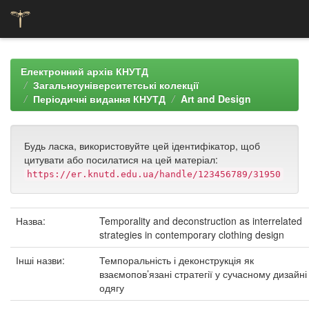
Skip
navigation
Електронний архів КНУТД
Загальноуніверситетські колекції
Періодичні видання КНУТД
Art and Design
Будь ласка, використовуйте цей ідентифікатор, щоб
цитувати або посилатися на цей матеріал:
https://er.knutd.edu.ua/handle/123456789/31950
Назва:
Temporality and deconstruction as interrelated
strategies in contemporary clothing design
Інші назви:
Темпоральність і деконструкція як
взаємопов’язані стратегії у сучасному дизайні
одягу