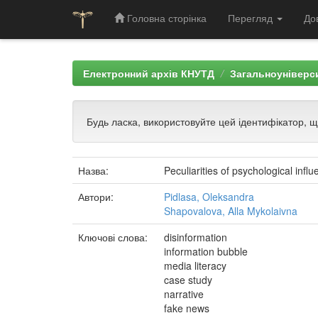
Головна сторінка
Перегляд
До
Skip
navigation
Електронний архів КНУТД
Загальноуніверси
Будь ласка, використовуйте цей ідентифікатор, 
Назва:
Peculiarities of psychological infl
Автори:
Pidlasa, Oleksandra
Shapovalova, Alla Mykolaivna
Ключові слова:
disinformation
information bubble
media literacy
case study
narrative
fake news