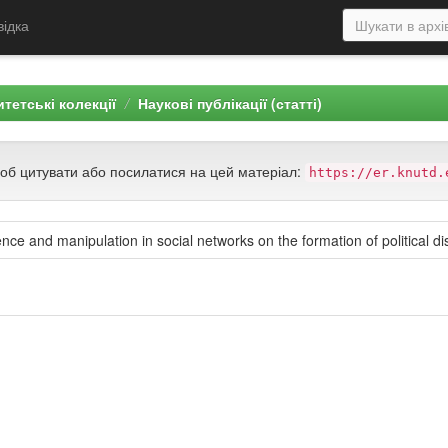
відка
тетські колекції
Наукові публікації (статті)
щоб цитувати або посилатися на цей матеріал:
https://er.knutd.
uence and manipulation in social networks on the formation of political d