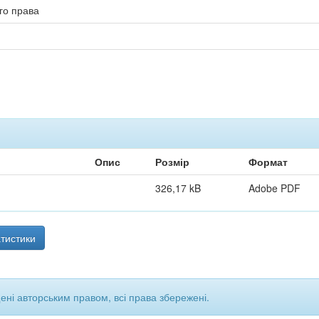
го права
Опис
Розмір
Формат
326,17 kB
Adobe PDF
тистики
щені авторським правом, всі права збережені.