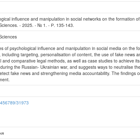
ogical influence and manipulation in social networks on the formation of 
 Sciences. - 2025. - № 1. - Р. 135-143.
 Sciences
ies of psychological influence and manipulation in social media on the f
including targeting, personalisation of content, the use of fake news a
al and comparative legal methods, as well as case studies to achieve its 
lar during the Russian- Ukrainian war, and suggests ways to neutralise 
 detect fake news and strengthening media accountability. The findings c
ment.
23456789/31973
ня