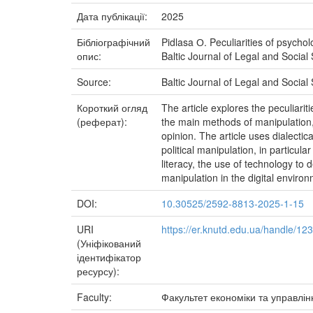
Дата публікації:
2025
Бібліографічний
Pidlasa О. Peculiarities of psychol
опис:
Baltic Journal of Legal and Social
Source:
Baltic Journal of Legal and Social
Короткий огляд
The article explores the peculiarit
(реферат):
the main methods of manipulation, 
opinion. The article uses dialectic
political manipulation, in particu
literacy, the use of technology to
manipulation in the digital environ
DOI:
10.30525/2592-8813-2025-1-15
URI
https://er.knutd.edu.ua/handle/1
(Уніфікований
ідентифікатор
ресурсу):
Faculty:
Факультет економіки та управлін